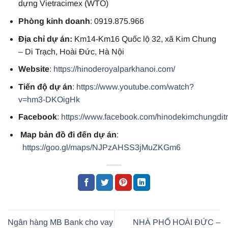
dựng Vietracimex (WTO)
Phòng kinh doanh
: 0919.875.966
Địa chỉ dự án:
Km14-Km16 Quốc lộ 32, xã Kim Chung
– Di Trạch, Hoài Đức, Hà Nội
Website
:
https://hinoderoyalparkhanoi.com/
Tiến độ dự án
:
https://www.youtube.com/watch?
v=hm3-DKOigHk
Facebook
:
https://www.facebook.com/hinodekimchungdit
Map bản đồ đi đến dự án
:
https://goo.gl/maps/NJPzAHSS3jMuZKGm6
Ngân hàng MB Bank cho vay
NHÀ PHỐ HOÀI ĐỨC –