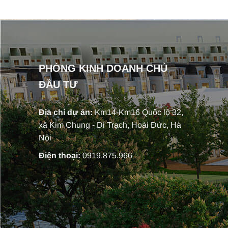
PHÒNG KINH DOANH CHỦ
ĐẦU TƯ
Địa chỉ dự án:
Km14-Km16 Quốc lộ 32,
xã Kim Chung - Di Trạch, Hoài Đức, Hà
Nội
Điện thoại:
0919.875.966