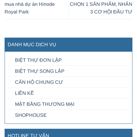
mua nhà dự án Hinode
CHỌN 1 SẢN PHẨM, NHÂN
Royal Park
3 CƠ HỘI ĐẦU TƯ
DANH MỤC DỊCH VỤ
BIỆT THỰ ĐƠN LẬP
BIỆT THỰ SONG LẬP
CĂN HỘ CHUNG CƯ
LIỀN KỀ
MẶT BẰNG THƯƠNG MẠI
SHOPHOUSE
HOTLINE TƯ VẤN