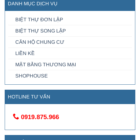
DANH MỤC DỊCH VỤ
BIỆT THỰ ĐƠN LẬP
BIỆT THỰ SONG LẬP
CĂN HỘ CHUNG CƯ
LIỀN KỀ
MẶT BẰNG THƯƠNG MẠI
SHOPHOUSE
HOTLINE TƯ VẤN
0919.875.966