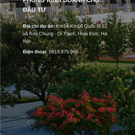
PHÒNG KINH DOANH CHỦ
ĐẦU TƯ
Địa chỉ dự án:
Km14-Km16 Quốc lộ 32,
xã Kim Chung - Di Trạch, Hoài Đức, Hà
Nội
Điện thoại:
0919.875.966