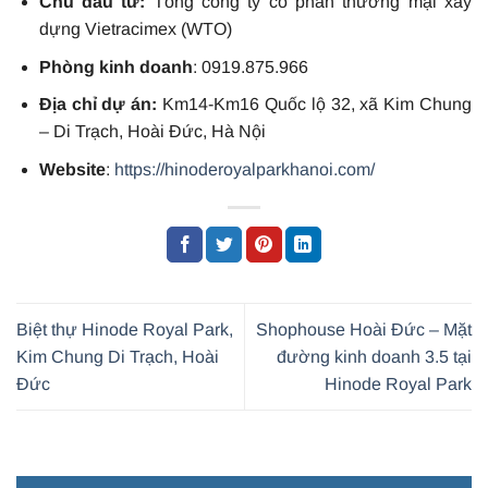
Chủ đầu tư:
Tổng công ty cổ phần thương mại xây
dựng Vietracimex (WTO)
Phòng kinh doanh
: 0919.875.966
Địa chỉ dự án:
Km14-Km16 Quốc lộ 32, xã Kim Chung
– Di Trạch, Hoài Đức, Hà Nội
Website
:
https://hinoderoyalparkhanoi.com/
Biệt thự Hinode Royal Park,
Shophouse Hoài Đức – Mặt
Kim Chung Di Trạch, Hoài
đường kinh doanh 3.5 tại
Đức
Hinode Royal Park