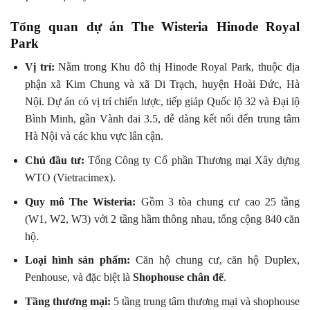
Tổng quan dự án The Wisteria Hinode Royal
Park
Vị trí:
Nằm trong Khu đô thị Hinode Royal Park, thuộc địa
phận xã Kim Chung và xã Di Trạch, huyện Hoài Đức, Hà
Nội. Dự án có vị trí chiến lược, tiếp giáp Quốc lộ 32 và Đại lộ
Bình Minh, gần Vành đai 3.5, dễ dàng kết nối đến trung tâm
Hà Nội và các khu vực lân cận.
Chủ đầu tư:
Tổng Công ty Cổ phần Thương mại Xây dựng
WTO (Vietracimex).
Quy mô The Wisteria:
Gồm 3 tòa chung cư cao 25 tầng
(W1, W2, W3) với 2 tầng hầm thông nhau, tổng cộng 840 căn
hộ.
Loại hình sản phẩm:
Căn hộ chung cư, căn hộ Duplex,
Penhouse, và đặc biệt là
Shophouse chân đế
.
Tầng thương mại:
5 tầng trung tâm thương mại và shophouse