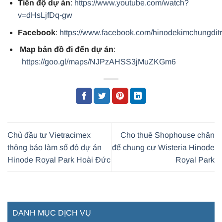
Tiến độ dự án
:
https://www.youtube.com/watch?
v=dHsLjfDq-gw
Facebook
:
https://www.facebook.com/hinodekimchungdit
Map bản đồ đi đến dự án
:
https://goo.gl/maps/NJPzAHSS3jMuZKGm6
Chủ đầu tư Vietracimex
Cho thuê Shophouse chân
thông báo làm sổ đỏ dự án
đế chung cư Wisteria Hinode
Hinode Royal Park Hoài Đức
Royal Park
DANH MỤC DỊCH VỤ