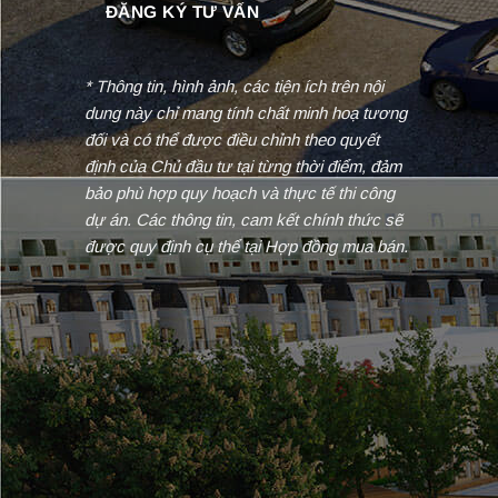
* Thông tin, hình ảnh, các tiện ích trên nội
dung này chỉ mang tính chất minh hoạ tương
đối và có thể được điều chỉnh theo quyết
định của Chủ đầu tư tại từng thời điểm, đảm
bảo phù hợp quy hoạch và thực tế thi công
dự án. Các thông tin, cam kết chính thức sẽ
được quy định cụ thể tại Hợp đồng mua bán.