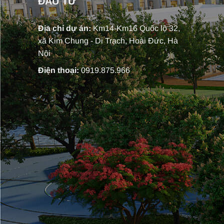
ĐẦU TƯ
Địa chỉ dự án:
Km14-Km16 Quốc lộ 32,
xã Kim Chung - Di Trạch, Hoài Đức, Hà
Nội
Điện thoại:
0919.875.966