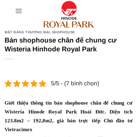
Bỏ
qua
nội
dung
MẶT BẰNG THƯƠNG MẠI
,
SHOPHOUSE
Bán shophouse chân đế chung cư
Wisteria Hinhode Royal Park
5/5 - (7 bình chọn)
Giới thiệu thông tin bán shophouse chân đế chung cư
Wisteria Hinode Royal Park Hoài Đức. Diện tích
123.8m2 – 192,8m2, giá bán trực tiếp Chủ đầu tư
Vietracimex