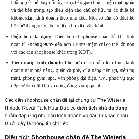
5 tầng (có thể thay đổi tùy căn), bàn giao hoàn thiện mặt ngoài
và thô bên trong, tạo điều kiện cho chủ sở hữu tự do thiết kế
không gian kinh doanh theo nhu cầu. Một số căn có thiết kế
hố chờ thang máy, thuận tiện cho việc vận hành.
Diện tích đa dạng:
Diện tích shophouse chân đế khá linh
hoạt, từ khoảng 90m² đến hơn 120m² (thậm chí có thể lớn hơn
với các căn shophouse khác trong KĐT).
Tiềm năng kinh doanh:
Phù hợp cho nhiều loại hình kinh
doanh như nhà hàng, quán cà phê, cửa hàng tiện lợi, siêu thị
mini, phòng gym, spa, văn phòng đại diện, v.v., phục vụ trực
tiếp cư dân nội khu và cộng đồng xung quanh.
Các căn shophouse chân đế tại chung cư The Wisteria
Hinode Royal Park Hoài Đức có
diện tích khá đa dạng
,
nhằm đáp ứng nhu cầu kinh doanh và đầu tư khác nhau.
Dưới đây là thông tin chi tiết:
Diện tích Shophouse chân đế The Wisteria