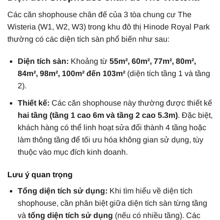
Các căn shophouse chân đế của 3 tòa chung cư The
Wisteria (W1, W2, W3) trong khu đô thị Hinode Royal Park
thường có các diện tích sàn phổ biến như sau:
Diện tích sàn:
Khoảng từ
55m², 60m², 77m², 80m²,
84m², 98m², 100m² đến 103m²
(diện tích tầng 1 và tầng
2).
Thiết kế:
Các căn shophouse này thường được thiết kế
hai tầng (tầng 1 cao 6m và tầng 2 cao 5.3m)
. Đặc biệt,
khách hàng có thể linh hoạt sửa đổi thành 4 tầng hoặc
làm thông tầng để tối ưu hóa không gian sử dụng, tùy
thuộc vào mục đích kinh doanh.
Lưu ý quan trọng
Tổng diện tích sử dụng:
Khi tìm hiểu về diện tích
shophouse, cần phân biệt giữa diện tích sàn từng tầng
và
tổng diện tích sử dụng
(nếu có nhiều tầng). Các