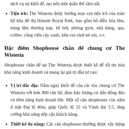
dịch vụ tại khối đế, tạo nên một quần thể sầm uất.
Tiện ích:
The Wisteria được hưởng trọn vẹn tiện ích của toàn
bộ khu đô thị Hinode Royal Park, bao gồm hồ điều hòa 6ha,
trung tâm thương mại, bể bơi, phòng gym, nhà hàng, spa,
coffee, công viên cây xanh, khu vui chơi trẻ em, v.v.
Đặc điểm Shophouse chân đế chung cư The
Wisteria
Shophouse chân đế tại The Wisteria được thiết kế để tối ưu hóa
khả năng kinh doanh và mang lại giá trị đầu tư cao:
Vị trí đắc địa:
Nằm ngay khối đế của các tòa chung cư The
Wisteria với hơn 800 căn hộ, đảm bảo lượng cư dân đông đảo
và tiềm năng kinh doanh lớn. Một số căn shophouse còn nằm
ở mặt Đại lộ 40m, giáp Quốc lộ 32 và Vành đai 3.5, tăng
cường khả năng tiếp cận khách hàng.
Thiết kế đa năng:
Các căn shophouse thường được xây dựng