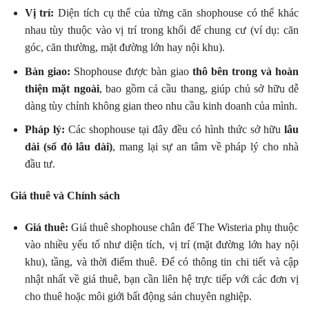
Vị trí:
Diện tích cụ thể của từng căn shophouse có thể khác
nhau tùy thuộc vào vị trí trong khối đế chung cư (ví dụ: căn
góc, căn thường, mặt đường lớn hay nội khu).
Bàn giao:
Shophouse được bàn giao
thô bên trong và hoàn
thiện mặt ngoài
, bao gồm cả cầu thang, giúp chủ sở hữu dễ
dàng tùy chỉnh không gian theo nhu cầu kinh doanh của mình.
Pháp lý:
Các shophouse tại đây đều có hình thức sở hữu
lâu
dài (sổ đỏ lâu dài)
, mang lại sự an tâm về pháp lý cho nhà
đầu tư.
Giá thuê và Chính sách
Giá thuê:
Giá thuê shophouse chân đế The Wisteria phụ thuộc
vào nhiều yếu tố như diện tích, vị trí (mặt đường lớn hay nội
khu), tầng, và thời điểm thuê. Để có thông tin chi tiết và cập
nhật nhất về giá thuê, bạn cần liên hệ trực tiếp với các đơn vị
cho thuê hoặc môi giới bất động sản chuyên nghiệp.