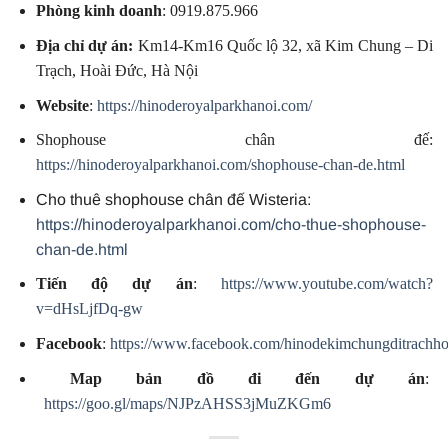
Phòng kinh doanh
: 0919.875.966
Địa chỉ dự án:
Km14-Km16 Quốc lộ 32, xã Kim Chung – Di
Trạch, Hoài Đức, Hà Nội
Website
:
https://hinoderoyalparkhanoi.com/
Shophouse chân đế:
https://hinoderoyalparkhanoi.com/shophouse-chan-de.html
Cho thuê shophouse chân đế Wisteria:
https://hinoderoyalparkhanoi.com/cho-thue-shophouse-
chan-de.html
Tiến độ dự án
:
https://www.youtube.com/watch?
v=dHsLjfDq-gw
Facebook
:
https://www.facebook.com/hinodekimchungditrachho
Map bản đồ đi đến dự án
:
https://goo.gl/maps/NJPzAHSS3jMuZKGm6