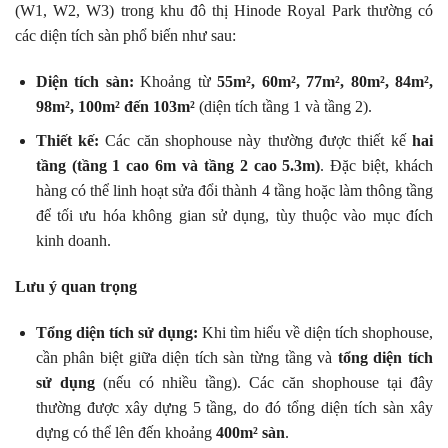
(W1, W2, W3) trong khu đô thị Hinode Royal Park thường có
các diện tích sàn phổ biến như sau:
Diện tích sàn:
Khoảng từ
55m², 60m², 77m², 80m², 84m²,
98m², 100m² đến 103m²
(diện tích tầng 1 và tầng 2).
Thiết kế:
Các căn shophouse này thường được thiết kế
hai
tầng (tầng 1 cao 6m và tầng 2 cao 5.3m)
. Đặc biệt, khách
hàng có thể linh hoạt sửa đổi thành 4 tầng hoặc làm thông tầng
để tối ưu hóa không gian sử dụng, tùy thuộc vào mục đích
kinh doanh.
Lưu ý quan trọng
Tổng diện tích sử dụng:
Khi tìm hiểu về diện tích shophouse,
cần phân biệt giữa diện tích sàn từng tầng và
tổng diện tích
sử dụng
(nếu có nhiều tầng). Các căn shophouse tại đây
thường được xây dựng 5 tầng, do đó tổng diện tích sàn xây
dựng có thể lên đến khoảng
400m² sàn
.