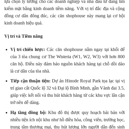
lựa chọn lý tưởng cho các doanh nghiệp và nhà đầu tư đang tìm
kiếm mặt bằng kinh doanh tiềm năng. Với vị trí đắc địa và cộng
đồng cư dân đông đúc, các căn shophouse này mang lại cơ hội
kinh doanh hiệu quả.
Vị trí và Tiềm năng
Vị trí chiến lược:
Các căn shophouse nằm ngay tại khối đế
của 3 tòa chung cư The Wisteria (W1, W2, W3) với hơn 800
căn hộ. Điều này đảm bảo nguồn khách hàng tại chỗ dồi dào
là cư dân của tòa nhà.
Tiếp cận thuận tiện:
Dự án Hinode Royal Park tọa lạc tại vị
trí giao cắt Quốc lộ 32 và Đại lộ Bình Minh, gần Vành đai 3.5,
giúp việc kết nối và thu hút khách hàng từ các khu vực lân cận
trở nên dễ dàng.
Hạ tầng đồng bộ:
Khu đô thị được quy hoạch bài bản với
nhiều tiện ích nội khu như hồ điều hòa, công viên, trường học,
trung tâm thương mại, thu hút lượng lớn người dân đến sinh