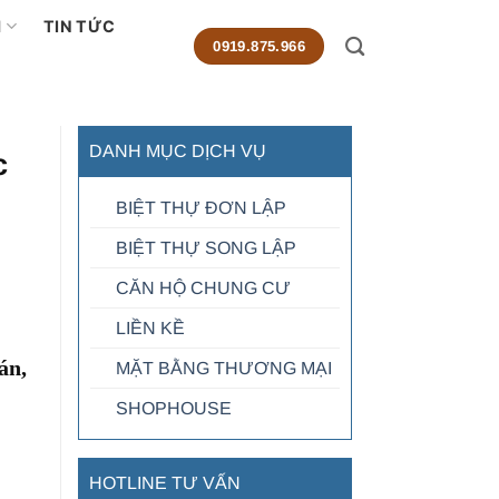
M
TIN TỨC
0919.875.966
DANH MỤC DỊCH VỤ
c
BIỆT THỰ ĐƠN LẬP
BIỆT THỰ SONG LẬP
CĂN HỘ CHUNG CƯ
LIỀN KỀ
án,
MẶT BẰNG THƯƠNG MẠI
SHOPHOUSE
HOTLINE TƯ VẤN