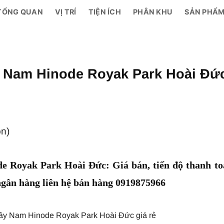
TỔNG QUAN
VỊ TRÍ
TIỆN ÍCH
PHÂN KHU
SẢN PHẨ
y Nam Hinode Royak Park Hoài Đứ
ọn)
e Royak Park Hoài Đức: Giá bán, tiến độ thanh to
 ngân hàng liên hệ bán hàng 0919875966
 Tây Nam Hinode Royak Park Hoài Đức giá rẻ