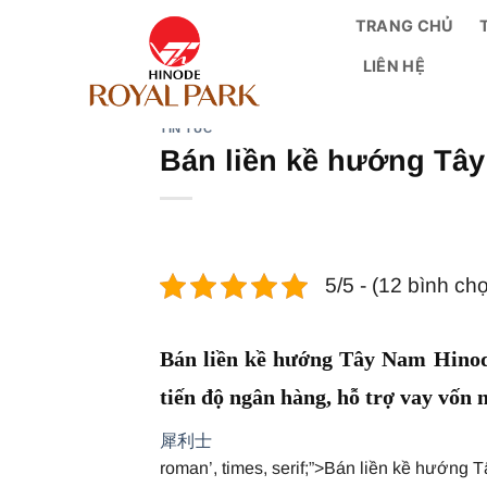
Bỏ
TRANG CHỦ
qua
LIÊN HỆ
nội
dung
TIN TỨC
Bán liền kề hướng Tâ
5/5 - (12 bình ch
Bán liền kề hướng Tây Nam Hinod
tiến độ ngân hàng, hỗ trợ vay vốn
犀利士
roman’, times, serif;”>Bán liền kề hướng