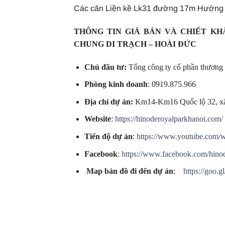
Các căn Liền kề Lk31 đường 17m Hướng TN
THÔNG TIN GIÁ BÁN VÀ CHIẾT KH
CHUNG DI TRẠCH – HOÀI ĐỨC
Chủ đầu tư:
Tổng công ty cổ phần thương
Phòng kinh doanh
: 0919.875.966
Địa chỉ dự án:
Km14-Km16 Quốc lộ 32, xã
Website
:
https://hinoderoyalparkhanoi.com/
Tiến độ dự án
:
https://www.youtube.co
Facebook
:
https://www.facebook.com/hino
Map bản đồ đi đến dự án
:
https://goo