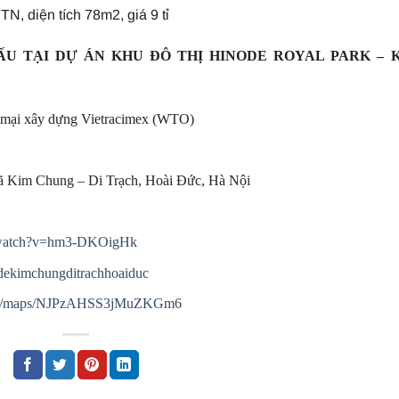
, diện tích 78m2, giá 9 tỉ
ẤU TẠI DỰ ÁN KHU ĐÔ THỊ HINODE ROYAL PARK – 
 mại xây dựng Vietracimex (WTO)
 Kim Chung – Di Trạch, Hoài Đức, Hà Nội
m/watch?v=hm3-DKOigHk
dekimchungditrachhoaiduc
.gl/maps/NJPzAHSS3jMuZKGm6