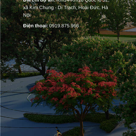
xã Kim Chung - Di Trạch, Hoài Đức, Hà
Nội
Điện thoại:
0919.875.966