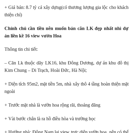
+ Giá bán: 8.7 tỷ cả xây dựng(có thương lượng gia lộc cho khách
thiện chí)
Chính chủ cần tiền nên muốn bán căn LK đẹp nhất nhì dự
án liền kề 16 view vườn Hoa
Thông tin chi tiết:
– Căn Lk thuộc dãy LK16, khu Đông Dương, dự án khu đô thị
Kim Chung – Di Trạch, Hoài Đức, Hà Nội;
+ Diện tích 95m2, mặt tiền 5m, nhà xây thô 4 tầng hoàn thiện mặt
ngoài
+ Trước mặt nhà là vườn hoa rộng rãi, thoáng đãng
+ Vài bước chân là ra hồ điều hòa và trường học
+ Hướng nhà: Đông Nam lại view trực diện vườn hoa, nên có thể