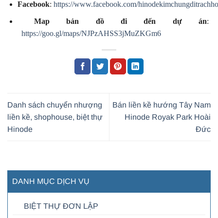
Facebook
:
https://www.facebook.com/hinodekimchungditrachho
Map bản đồ đi đến dự án
:
https://goo.gl/maps/NJPzAHSS3jMuZKGm6
Danh sách chuyển nhượng
Bán liền kề hướng Tây Nam
liền kề, shophouse, biệt thự
Hinode Royak Park Hoài
Hinode
Đức
DANH MỤC DỊCH VỤ
BIỆT THỰ ĐƠN LẬP