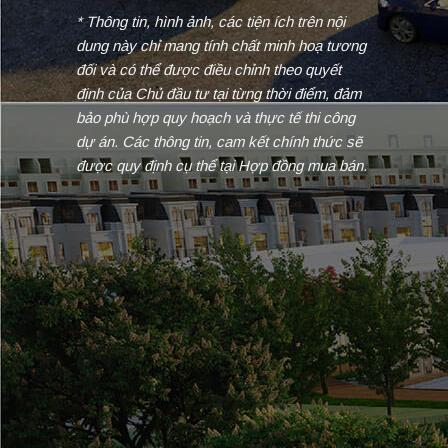
* Thông tin, hình ảnh, các tiện ích trên nội
dung này chỉ mang tính chất minh hoạ tương
đối và có thể được điều chỉnh theo quyết
định của Chủ đầu tư tại từng thời điểm, đảm
bảo phù hợp quy hoạch và thực tế thi công
dự án. Các thông tin, cam kết chính thức sẽ
được quy định cụ thể tại Hợp đồng mua bán.