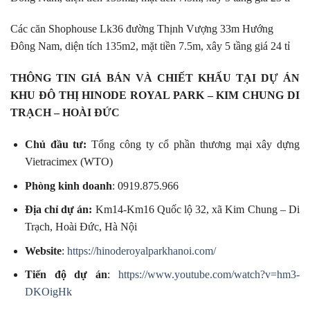
Các căn Shophouse Lk36 đường Thịnh Vượng 33m Hướng
Đông Nam, diện tích 135m2, mặt tiền 7.5m, xây 5 tầng giá 24 tỉ
THÔNG TIN GIÁ BÁN VÀ CHIẾT KHẤU TẠI DỰ ÁN
KHU ĐÔ THỊ HINODE ROYAL PARK – KIM CHUNG DI
TRẠCH – HOÀI ĐỨC
Chủ đầu tư:
Tổng công ty cổ phần thương mại xây dựng
Vietracimex (WTO)
Phòng kinh doanh
: 0919.875.966
Địa chỉ dự án:
Km14-Km16 Quốc lộ 32, xã Kim Chung – Di
Trạch, Hoài Đức, Hà Nội
Website
:
https://hinoderoyalparkhanoi.com/
Tiến độ dự án
:
https://www.youtube.com/watch?v=hm3-
DKOigHk