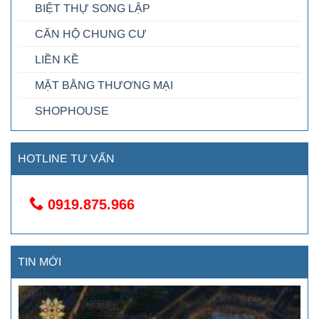
BIỆT THỰ SONG LẬP
CĂN HỘ CHUNG CƯ
LIỀN KỀ
MẶT BẰNG THƯƠNG MẠI
SHOPHOUSE
HOTLINE TƯ VẤN
0919.875.966
TIN MỚI