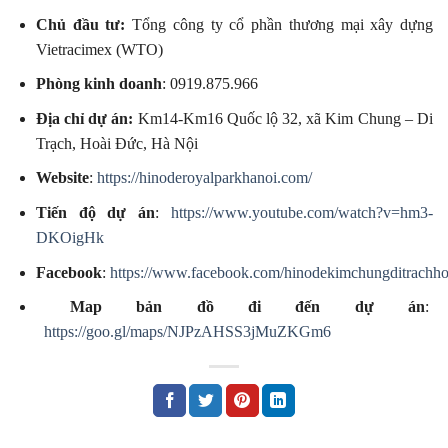
Chủ đầu tư:
Tổng công ty cổ phần thương mại xây dựng
Vietracimex (WTO)
Phòng kinh doanh
: 0919.875.966
Địa chỉ dự án:
Km14-Km16 Quốc lộ 32, xã Kim Chung – Di
Trạch, Hoài Đức, Hà Nội
Website
:
https://hinoderoyalparkhanoi.com/
Tiến độ dự án
:
https://www.youtube.com/watch?v=hm3-
DKOigHk
Facebook
:
https://www.facebook.com/hinodekimchungditrachho
Map bản đồ đi đến dự án
:
https://goo.gl/maps/NJPzAHSS3jMuZKGm6