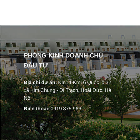
PHÒNG KINH DOANH CHỦ
ĐẦU TƯ
Địa chỉ dự án:
Km14-Km16 Quốc lộ 32,
xã Kim Chung - Di Trạch, Hoài Đức, Hà
Nội
Điện thoại:
0919.875.966