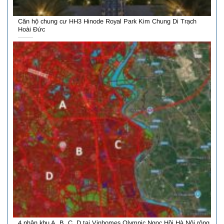
Căn hộ chung cư HH3 Hinode Royal Park Kim Chung Di Trạch
Hoài Đức
4 phân khu A, B, C, D tại Vinhomes Olympic Ngọc Hồi Hà Nội rộng