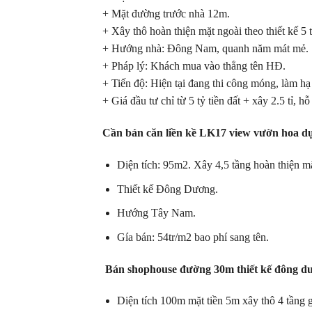
+ Mặt đường trước nhà 12m.
+ Xây thô hoàn thiện mặt ngoài theo thiết kế 5 
+ Hướng nhà: Đông Nam, quanh năm mát mẻ.
+ Pháp lý: Khách mua vào thẳng tên HĐ.
+ Tiến độ: Hiện tại đang thi công móng, làm h
+ Giá đầu tư chỉ từ 5 tỷ tiền đất + xây 2.5 tỉ, h
Cần bán căn liền kề LK17 view vườn hoa d
Diện tích: 95m2. Xây 4,5 tầng hoàn thiện mặ
Thiết kế Đông Dương.
Hướng Tây Nam.
Gía bán: 54tr/m2 bao phí sang tên.
Bán shophouse đường 30m thiết kế đông 
Diện tích 100m mặt tiền 5m xây thô 4 tầng