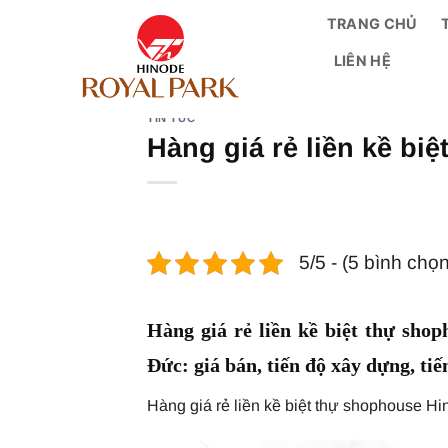
Bỏ
TRANG CHỦ
qua
LIÊN HỆ
nội
dung
TIN TỨC
Hàng giá rẻ liền kề bi
5/5 - (5 bình chọn
Hàng giá rẻ liền kề biệt thự sh
Đức: giá bán, tiến độ xây dựng, ti
Hàng giá rẻ liền kề biệt thự shophouse H