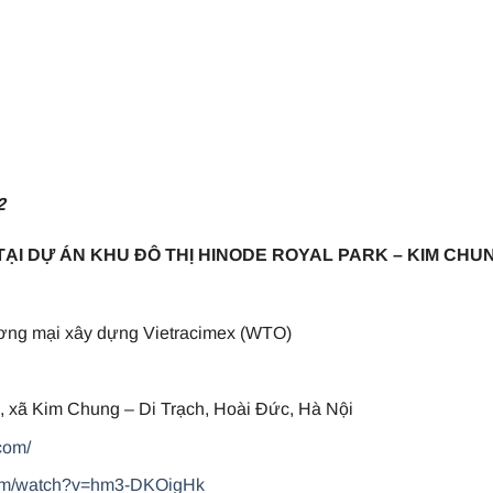
2
TẠI DỰ ÁN KHU ĐÔ THỊ HINODE ROYAL PARK – KIM CHU
ơng mại xây dựng Vietracimex (WTO)
 xã Kim Chung – Di Trạch, Hoài Đức, Hà Nội
com/
com/watch?v=hm3-DKOigHk