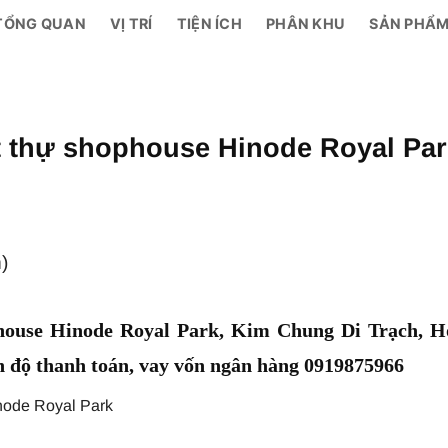
TỔNG QUAN
VỊ TRÍ
TIỆN ÍCH
PHÂN KHU
SẢN PHẨ
ệt thự shophouse Hinode Royal Pa
)
ophouse Hinode Royal Park, Kim Chung Di Trạch, H
ến độ thanh toán, vay vốn ngân hàng 0919875966
inode Royal Park