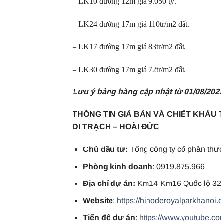
– LK10 đường 12m giá 9.050 tỷ.
– LK24 đường 17m giá 110tr/m2 đất.
– LK17 đường 17m giá 83tr/m2 đất.
– LK30 đường 17m giá 72tr/m2 đất.
Lưu ý bảng hàng cập nhật từ 01/08/202
THÔNG TIN GIÁ BÁN VÀ CHIẾT KHẤU 
DI TRẠCH – HOÀI ĐỨC
Chủ đầu tư:
Tổng công ty cổ phần thư
Phòng kinh doanh
: 0919.875.966
Địa chỉ dự án:
Km14-Km16 Quốc lộ 32,
Website
:
https://hinoderoyalparkhanoi.
Tiến độ dự án
:
https://www.youtube.