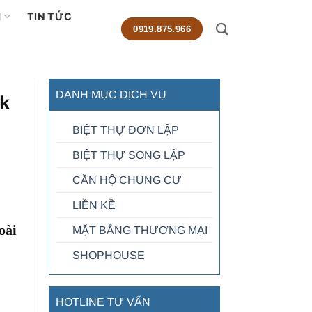
M
TIN TỨC
0919.875.966
DANH MỤC DỊCH VỤ
rk
BIỆT THỰ ĐƠN LẬP
BIỆT THỰ SONG LẬP
CĂN HỘ CHUNG CƯ
LIỀN KỀ
oài
MẶT BẰNG THƯƠNG MẠI
SHOPHOUSE
HOTLINE TƯ VẤN