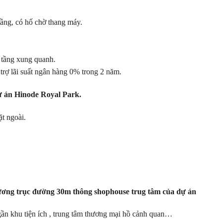
tầng, có hố chờ thang máy.
ạ tầng xung quanh.
ỗ trợ lãi suất ngân hàng 0% trong 2 năm.
ự án Hinode Royal Park.
t ngoài.
dương
trục đường 30m thông shophouse trug tâm của dự án
gần khu tiện ích , trung tâm thương mại hồ cảnh quan…