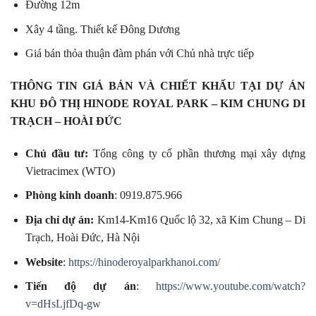
Đường 12m
Xây 4 tầng. Thiết kế Đông Dương
Giá bán thỏa thuận đàm phán với Chủ nhà trực tiếp
THÔNG TIN GIÁ BÁN VÀ CHIẾT KHẤU TẠI DỰ ÁN
KHU ĐÔ THỊ HINODE ROYAL PARK – KIM CHUNG DI
TRẠCH – HOÀI ĐỨC
Chủ đầu tư:
Tổng công ty cổ phần thương mại xây dựng
Vietracimex (WTO)
Phòng kinh doanh
: 0919.875.966
Địa chỉ dự án:
Km14-Km16 Quốc lộ 32, xã Kim Chung – Di
Trạch, Hoài Đức, Hà Nội
Website
:
https://hinoderoyalparkhanoi.com/
Tiến độ dự án
:
https://www.youtube.com/watch?
v=dHsLjfDq-gw