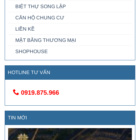
BIỆT THỰ SONG LẬP
CĂN HỘ CHUNG CƯ
LIỀN KỀ
MẶT BẰNG THƯƠNG MẠI
SHOPHOUSE
HOTLINE TƯ VẤN
0919.875.966
TIN MỚI