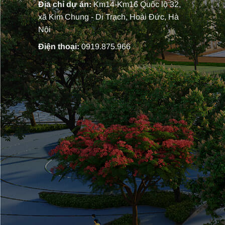
Địa chỉ dự án:
Km14-Km16 Quốc lộ 32,
xã Kim Chung - Di Trạch, Hoài Đức, Hà
Nội
Điện thoại:
0919.875.966