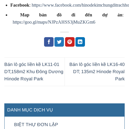
Facebook
:
https://www.facebook.com/hinodekimchungditrachho
Map bản đồ đi đến dự án
:
https://goo.gl/maps/NJPzAHSS3jMuZKGm6
Bán lô góc liền kề LK11-01
Bán lô góc liền kề LK16-40
DT;158m2 Khu Đông Dương
DT; 135m2 Hinode Royal
Hinode Royal Park
Park
DANH MỤC DỊCH VỤ
BIỆT THỰ ĐƠN LẬP