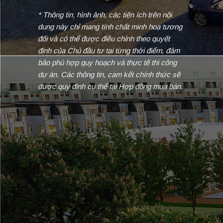
* Thông tin, hình ảnh, các tiện ích trên nội
dung này chỉ mang tính chất minh hoạ tương
đối và có thể được điều chỉnh theo quyết
định của Chủ đầu tư tại từng thời điểm, đảm
bảo phù hợp quy hoạch và thực tế thi công
dự án. Các thông tin, cam kết chính thức sẽ
được quy định cụ thể tại Hợp đồng mua bán.