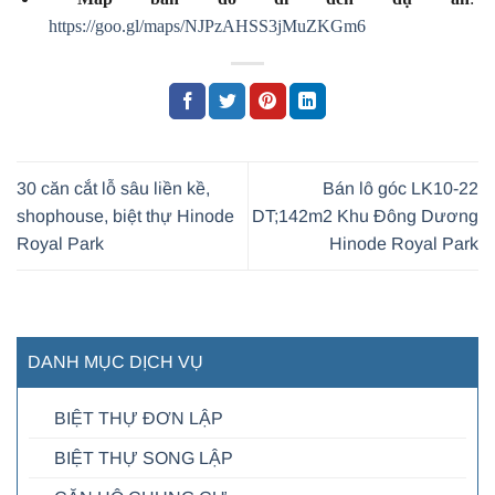
https://goo.gl/maps/NJPzAHSS3jMuZKGm6
30 căn cắt lỗ sâu liền kề,
Bán lô góc LK10-22
shophouse, biệt thự Hinode
DT;142m2 Khu Đông Dương
Royal Park
Hinode Royal Park
DANH MỤC DỊCH VỤ
BIỆT THỰ ĐƠN LẬP
BIỆT THỰ SONG LẬP