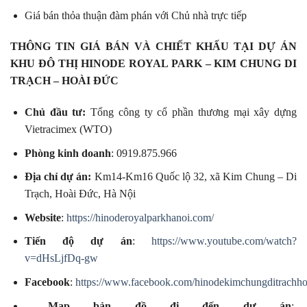
Giá bán thỏa thuận đàm phán với Chủ nhà trực tiếp
THÔNG TIN GIÁ BÁN VÀ CHIẾT KHẤU TẠI DỰ ÁN
KHU ĐÔ THỊ HINODE ROYAL PARK – KIM CHUNG DI
TRẠCH – HOÀI ĐỨC
Chủ đầu tư:
Tổng công ty cổ phần thương mại xây dựng
Vietracimex (WTO)
Phòng kinh doanh
: 0919.875.966
Địa chỉ dự án:
Km14-Km16 Quốc lộ 32, xã Kim Chung – Di
Trạch, Hoài Đức, Hà Nội
Website
:
https://hinoderoyalparkhanoi.com/
Tiến độ dự án
:
https://www.youtube.com/watch?
v=dHsLjfDq-gw
Facebook
:
https://www.facebook.com/hinodekimchungditrachho
Map bản đồ đi đến dự án
: