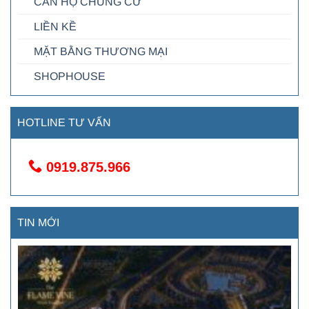
CĂN HỘ CHUNG CƯ
LIỀN KỀ
MẶT BẰNG THƯƠNG MẠI
SHOPHOUSE
HOTLINE TƯ VẤN
0919.875.966
TIN MỚI