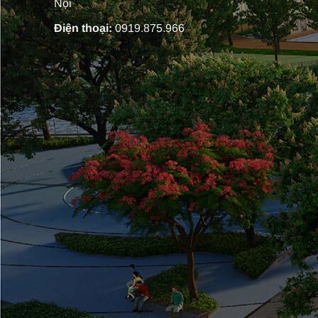
Nội
Điện thoại:
0919.875.966