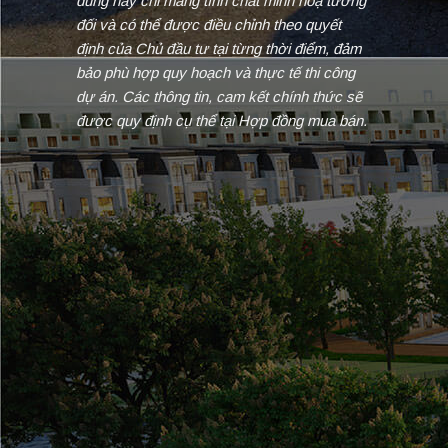
dung này chỉ mang tính chất minh hoạ tương
đối và có thể được điều chỉnh theo quyết
định của Chủ đầu tư tại từng thời điểm, đảm
bảo phù hợp quy hoạch và thực tế thi công
dự án. Các thông tin, cam kết chính thức sẽ
được quy định cụ thể tại Hợp đồng mua bán.