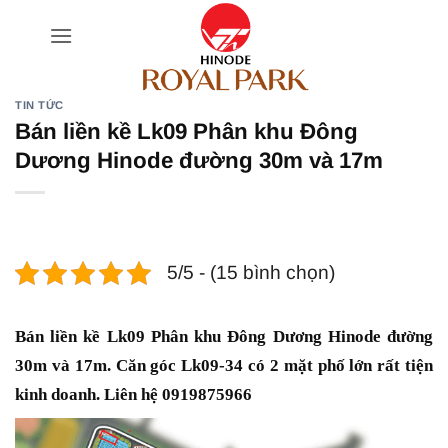
Bỏ
qua
nội
dung
TIN TỨC
Bán liền kề Lk09 Phân khu Đông
Dương Hinode đường 30m và 17m
5/5 - (15 bình chọn)
Bán liền kề Lk09 Phân khu Đông Dương Hinode đường
30m và 17m. Căn góc Lk09-34 có 2 mặt phố lớn rất tiện
kinh doanh. Liên hệ 0919875966