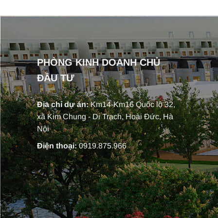
PHÒNG KINH DOANH CHỦ
ĐẦU TƯ
Địa chỉ dự án:
Km14-Km16 Quốc lộ 32,
xã Kim Chung - Di Trạch, Hoài Đức, Hà
Nội
Điện thoại:
0919.875.966