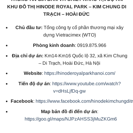
KHU ĐÔ THỊ HINODE ROYAL PARK – KIM CHUNG DI
TRẠCH – HOÀI ĐỨC
Chủ đầu tư:
Tổng công ty cổ phần thương mại xây
dựng Vietracimex (WTO)
Phòng kinh doanh
: 0919.875.966
Địa chỉ dự án:
Km14-Km16 Quốc lộ 32, xã Kim Chung
– Di Trạch, Hoài Đức, Hà Nội
Website
:
https://hinoderoyalparkhanoi.com/
Tiến độ dự án
:
https://www.youtube.com/watch?
v=dHsLjfDq-gw
Facebook
:
https://www.facebook.com/hinodekimchungdit
Map bản đồ đi đến dự án
:
https://goo.gl/maps/NJPzAHSS3jMuZKGm6