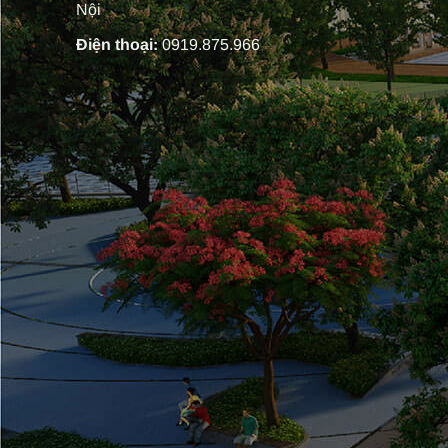
Nội
Điện thoại:
0919.875.966