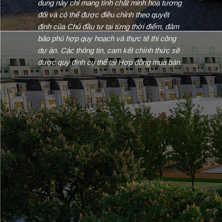
dung này chỉ mang tính chất minh hoạ tương
đối và có thể được điều chỉnh theo quyết
định của Chủ đầu tư tại từng thời điểm, đảm
bảo phù hợp quy hoạch và thực tế thi công
dự án. Các thông tin, cam kết chính thức sẽ
được quy định cụ thể tại Hợp đồng mua bán.