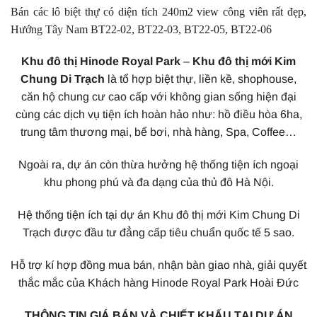
Bán các lô biệt thự có diện tích 240m2 view công viên rất đẹp,
Hướng Tây Nam BT22-02, BT22-03, BT22-05, BT22-06
Khu đô thị Hinode Royal Park
–
Khu đô thị mới Kim
Chung Di Trạch
là tổ hợp biệt thự, liền kề, shophouse,
căn hộ chung cư cao cấp với không gian sống hiện đại
cùng các dịch vụ tiện ích hoàn hảo như: hồ điều hòa 6ha,
trung tâm thương mại, bể bơi, nhà hàng, Spa, Coffee…
Ngoài ra, dự án còn thừa hưởng hệ thống tiện ích ngoại
khu phong phú và đa dạng của thủ đô Hà Nội.
Hệ thống tiện ích tại dự án Khu đô thị mới Kim Chung Di
Trạch được đầu tư đẳng cấp tiêu chuẩn quốc tế 5 sao.
Hỗ trợ kí hợp đồng mua bán, nhận bàn giao nhà, giải quyết
thắc mắc của Khách hàng Hinode Royal Park Hoài Đức
THÔNG TIN GIÁ BÁN VÀ CHIẾT KHẤU TẠI DỰ ÁN