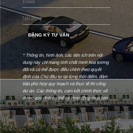
* Thông tin, hình ảnh, các tiện ích trên nội
dung này chỉ mang tính chất minh hoạ tương
đối và có thể được điều chỉnh theo quyết
định của Chủ đầu tư tại từng thời điểm, đảm
bảo phù hợp quy hoạch và thực tế thi công
dự án. Các thông tin, cam kết chính thức sẽ
được quy định cụ thể tại Hợp đồng mua bán.