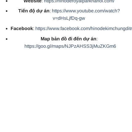
Website
:
https://hinoderoyalparkhanoi.com/
Tiến độ dự án
:
https://www.youtube.com/watch?
v=dHsLjfDq-gw
Facebook
:
https://www.facebook.com/hinodekimchungdit
Map bản đồ đi đến dự án
:
https://goo.gl/maps/NJPzAHSS3jMuZKGm6