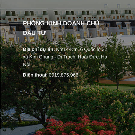
PHÒNG KINH DOANH CHỦ
ĐẦU TƯ
Địa chỉ dự án:
Km14-Km16 Quốc lộ 32,
xã Kim Chung - Di Trạch, Hoài Đức, Hà
Nội
Điện thoại:
0919.875.966