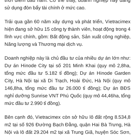
thời điểm đầu năm. Có thể thấy, doanh nghiệp này đang
sử dụng đòn bẩy tài chính ở mức cao.
Trải qua gần 60 năm xây dựng và phát triển, Vietracimex
hiện đang sở hữu 15 công ty thành viên, hoạt động trong 4
lĩnh vực chính, gồm: Bất động sản, Sản xuất công nghiệp,
Năng lượng và Thương mại dịch vụ.
Doanh nghiệp này là chủ đầu tư của nhiều dự án lớn như:
Dự án Hinode City tại số 201 Minh Khai (quy mô 2,8ha,
tổng mức đầu tư 5.182 tỉ đồng); Dự án Hinode Garden
City, Hà Nội tại xã Di Trạch, Hoài Đức, Hà Nội (quy mô
146,8ha, tổng mức đầu tư 26.000 tỉ đồng); Dự án BĐS
nghỉ dưỡng Sunrise VNT Phú Quốc (quy mô 44,46ha, tổng
mức đầu tư 2.990 tỉ đồng).
Bên cạnh đó, Vietracimex còn sở hữu lô đất rộng 8.534,8
m2 tại số 926 Đường Bạch Đằng, quận Hai Bà Trưng, Hà
Nội và lô đất 29.204 m2 tại xã Trung Giã, huyện Sóc Sơn,