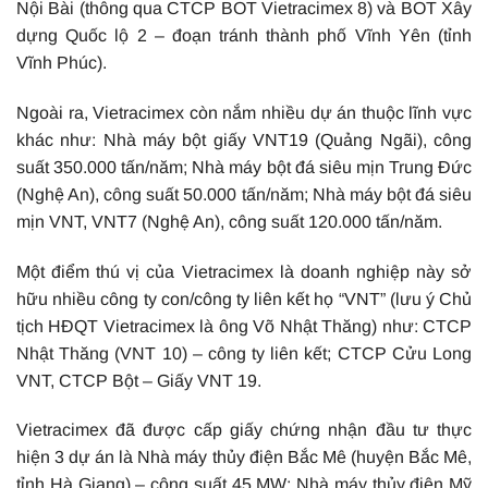
Nội Bài (thông qua CTCP BOT Vietracimex 8) và BOT Xây
dựng Quốc lộ 2 – đoạn tránh thành phố Vĩnh Yên (tỉnh
Vĩnh Phúc).
Ngoài ra, Vietracimex còn nắm nhiều dự án thuộc lĩnh vực
khác như: Nhà máy bột giấy VNT19 (Quảng Ngãi), công
suất 350.000 tấn/năm; Nhà máy bột đá siêu mịn Trung Đức
(Nghệ An), công suất 50.000 tấn/năm; Nhà máy bột đá siêu
mịn VNT, VNT7 (Nghệ An), công suất 120.000 tấn/năm.
Một điểm thú vị của Vietracimex là doanh nghiệp này sở
hữu nhiều công ty con/công ty liên kết họ “VNT” (lưu ý Chủ
tịch HĐQT Vietracimex là ông Võ Nhật Thăng) như: CTCP
Nhật Thăng (VNT 10) – công ty liên kết; CTCP Cửu Long
VNT, CTCP Bột – Giấy VNT 19.
Vietracimex đã được cấp giấy chứng nhận đầu tư thực
hiện 3 dự án là Nhà máy thủy điện Bắc Mê (huyện Bắc Mê,
tỉnh Hà Giang) – công suất 45 MW; Nhà máy thủy điện Mỹ