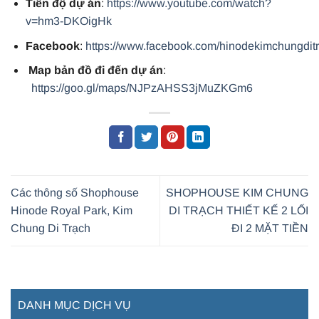
Tiến độ dự án
:
https://www.youtube.com/watch?
v=hm3-DKOigHk
Facebook
:
https://www.facebook.com/hinodekimchungdit
Map bản đồ đi đến dự án
:
https://goo.gl/maps/NJPzAHSS3jMuZKGm6
Các thông số Shophouse
SHOPHOUSE KIM CHUNG
Hinode Royal Park, Kim
DI TRẠCH THIẾT KẾ 2 LỐI
Chung Di Trạch
ĐI 2 MẶT TIỀN
DANH MỤC DỊCH VỤ