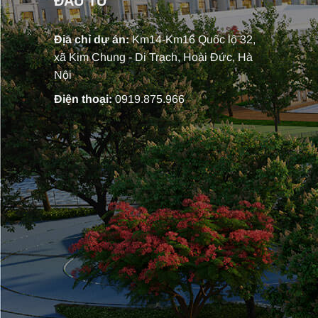
ĐẦU TƯ
Địa chỉ dự án:
Km14-Km16 Quốc lộ 32,
xã Kim Chung - Di Trạch, Hoài Đức, Hà
Nội
Điện thoại:
0919.875.966