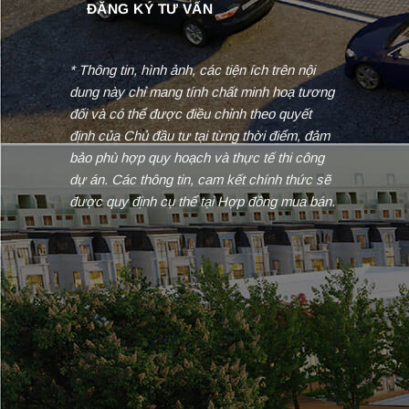
* Thông tin, hình ảnh, các tiện ích trên nội
dung này chỉ mang tính chất minh hoạ tương
đối và có thể được điều chỉnh theo quyết
định của Chủ đầu tư tại từng thời điểm, đảm
bảo phù hợp quy hoạch và thực tế thi công
dự án. Các thông tin, cam kết chính thức sẽ
được quy định cụ thể tại Hợp đồng mua bán.