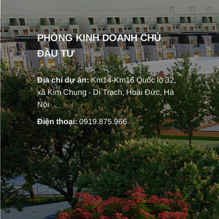
PHÒNG KINH DOANH CHỦ
ĐẦU TƯ
Địa chỉ dự án:
Km14-Km16 Quốc lộ 32,
xã Kim Chung - Di Trạch, Hoài Đức, Hà
Nội
Điện thoại:
0919.875.966