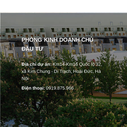
PHÒNG KINH DOANH CHỦ
ĐẦU TƯ
Địa chỉ dự án:
Km14-Km16 Quốc lộ 32,
xã Kim Chung - Di Trạch, Hoài Đức, Hà
Nội
Điện thoại:
0919.875.966