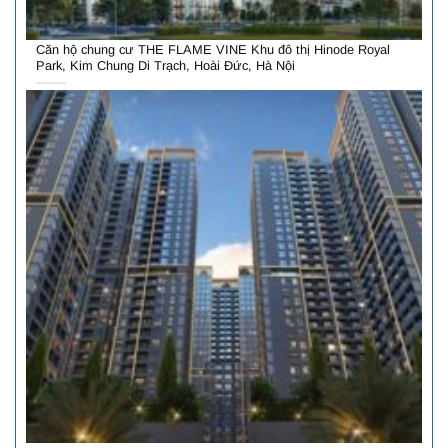
Căn hộ chung cư THE FLAME VINE Khu đô thị Hinode Royal
Park, Kim Chung Di Trạch, Hoài Đức, Hà Nội