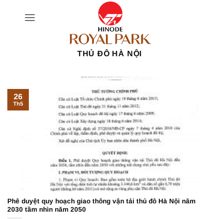
Bỏ
qua
nội
dung
THỦ ĐÔ HÀ NỘI
26
Th5
Phê duyệt quy hoạch giao thông vận tải thủ đô Hà Nội năm
2030 tầm nhìn năm 2050