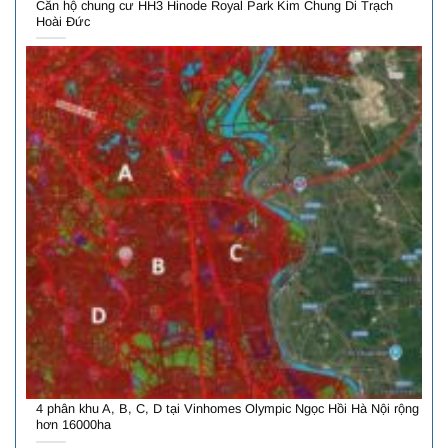
Căn hộ chung cư HH3 Hinode Royal Park Kim Chung Di Trạch
Hoài Đức
4 phân khu A, B, C, D tại Vinhomes Olympic Ngọc Hồi Hà Nội rộng
hơn 16000ha