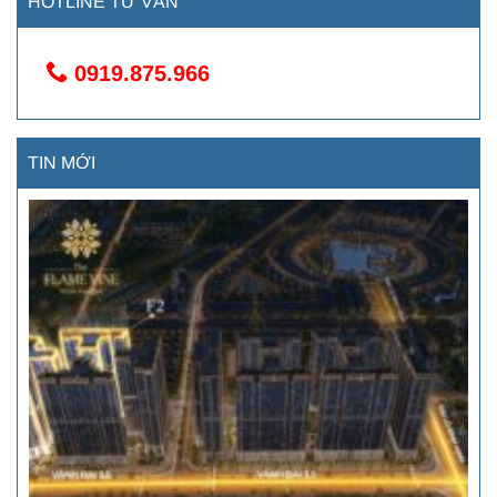
HOTLINE TƯ VẤN
0919.875.966
TIN MỚI