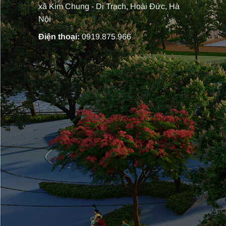
xã Kim Chung - Di Trạch, Hoài Đức, Hà
Nội
Điện thoại:
0919.875.966