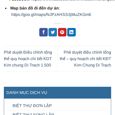
Map bản đồ đi đến dự án
:
https://goo.gl/maps/NJPzAHSS3jMuZKGm6
Phê duyệt Điều chỉnh tổng
Phê duyệt điều chỉnh tổng
thể quy hoạch chi tiết KDT
thể – quy hoạch chi tiết KĐT
Kim chung Di Trach 1.500
Kim Chung Di Trạch
DANH MỤC DỊCH VỤ
BIỆT THỰ ĐƠN LẬP
BIỆT THỰ SONG LẬP