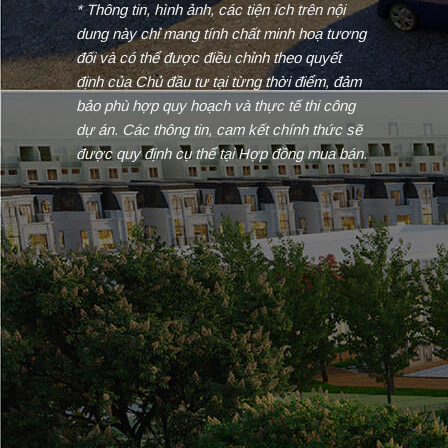
* Thông tin, hình ảnh, các tiện ích trên nội
dung này chỉ mang tính chất minh hoạ tương
đối và có thể được điều chỉnh theo quyết
định của Chủ đầu tư tại từng thời điểm, đảm
bảo phù hợp quy hoạch và thực tế thi công
dự án. Các thông tin, cam kết chính thức sẽ
được quy định cụ thể tại Hợp đồng mua bán.