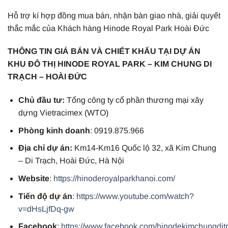
Hỗ trợ kí hợp đồng mua bán, nhận bàn giao nhà, giải quyết
thắc mắc của Khách hàng Hinode Royal Park Hoài Đức
THÔNG TIN GIÁ BÁN VÀ CHIẾT KHẤU TẠI DỰ ÁN
KHU ĐÔ THỊ HINODE ROYAL PARK – KIM CHUNG DI
TRẠCH – HOÀI ĐỨC
Chủ đầu tư:
Tổng công ty cổ phần thương mại xây
dựng Vietracimex (WTO)
Phòng kinh doanh
: 0919.875.966
Địa chỉ dự án:
Km14-Km16 Quốc lộ 32, xã Kim Chung
– Di Trạch, Hoài Đức, Hà Nội
Website
:
https://hinoderoyalparkhanoi.com/
Tiến độ dự án
:
https://www.youtube.com/watch?
v=dHsLjfDq-gw
Facebook
:
https://www.facebook.com/hinodekimchungdit