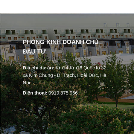
PHÒNG KINH DOANH CHỦ
ĐẦU TƯ
Địa chỉ dự án:
Km14-Km16 Quốc lộ 32,
xã Kim Chung - Di Trạch, Hoài Đức, Hà
Nội
Điện thoại:
0919.875.966