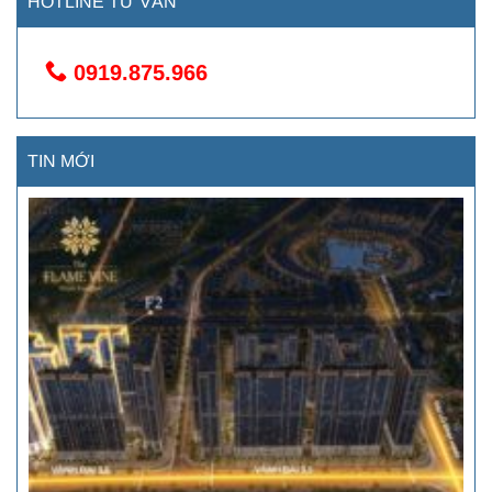
HOTLINE TƯ VẤN
0919.875.966
TIN MỚI