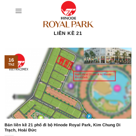
Bỏ
qua
nội
dung
LIỀN KỀ 21
16
Th2
Bán liền kề 21 phố đi bộ Hinode Royal Park, Kim Chung Di
Trạch, Hoài Đức