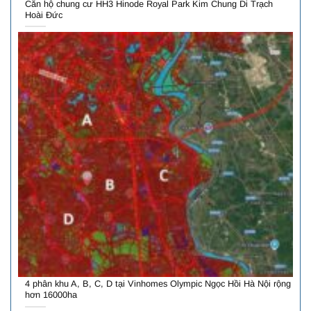
Căn hộ chung cư HH3 Hinode Royal Park Kim Chung Di Trạch
Hoài Đức
4 phân khu A, B, C, D tại Vinhomes Olympic Ngọc Hồi Hà Nội rộng
hơn 16000ha