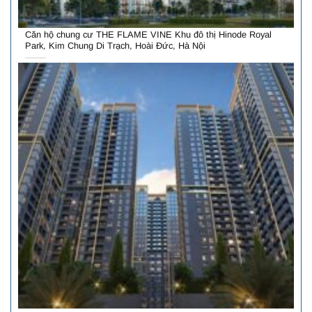
Căn hộ chung cư THE FLAME VINE Khu đô thị Hinode Royal
Park, Kim Chung Di Trạch, Hoài Đức, Hà Nội