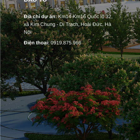
Địa chỉ dự án:
Km14-Km16 Quốc lộ 32,
xã Kim Chung - Di Trạch, Hoài Đức, Hà
Nội
Điện thoại:
0919.875.966