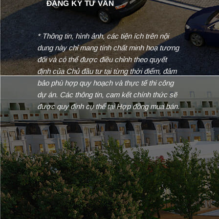
* Thông tin, hình ảnh, các tiện ích trên nội
dung này chỉ mang tính chất minh hoạ tương
đối và có thể được điều chỉnh theo quyết
định của Chủ đầu tư tại từng thời điểm, đảm
bảo phù hợp quy hoạch và thực tế thi công
dự án. Các thông tin, cam kết chính thức sẽ
được quy định cụ thể tại Hợp đồng mua bán.