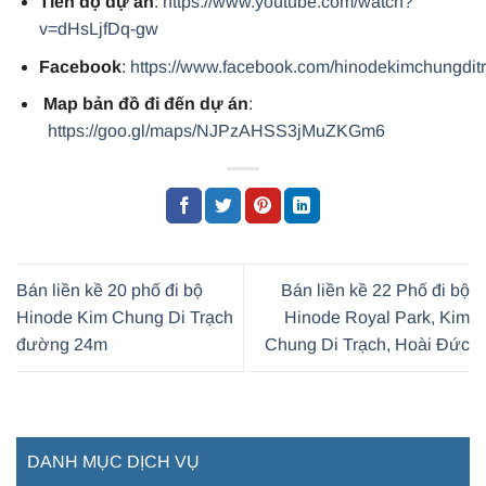
Tiến độ dự án
:
https://www.youtube.com/watch?
v=dHsLjfDq-gw
Facebook
:
https://www.facebook.com/hinodekimchungdit
Map bản đồ đi đến dự án
:
https://goo.gl/maps/NJPzAHSS3jMuZKGm6
Bán liền kề 20 phố đi bộ
Bán liền kề 22 Phố đi bộ
Hinode Kim Chung Di Trạch
Hinode Royal Park, Kim
đường 24m
Chung Di Trạch, Hoài Đức
DANH MỤC DỊCH VỤ