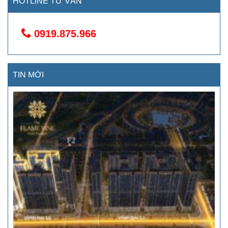
HOTLINE TƯ VẤN
0919.875.966
TIN MỚI