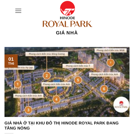
Bỏ
qua
nội
dung
GIÁ NHÀ
01
Th6
GIÁ NHÀ Ở TẠI KHU ĐÔ THỊ HINODE ROYAL PARK ĐANG
TĂNG NÓNG