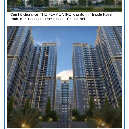
Căn hộ chung cư THE FLAME VINE Khu đô thị Hinode Royal
Park, Kim Chung Di Trạch, Hoài Đức, Hà Nội