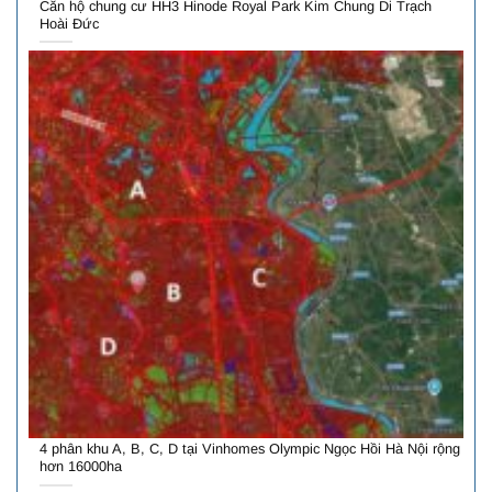
Căn hộ chung cư HH3 Hinode Royal Park Kim Chung Di Trạch
Hoài Đức
4 phân khu A, B, C, D tại Vinhomes Olympic Ngọc Hồi Hà Nội rộng
hơn 16000ha