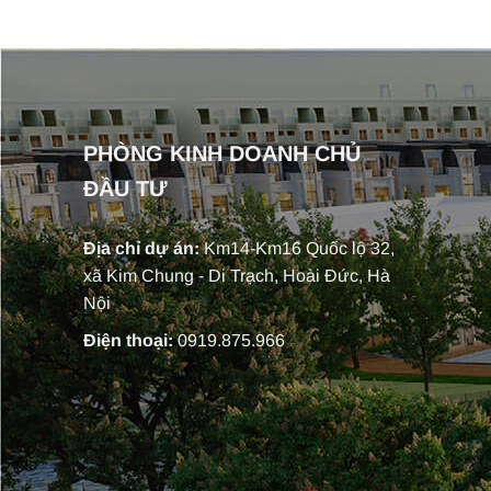
PHÒNG KINH DOANH CHỦ
ĐẦU TƯ
Địa chỉ dự án:
Km14-Km16 Quốc lộ 32,
xã Kim Chung - Di Trạch, Hoài Đức, Hà
Nội
Điện thoại:
0919.875.966