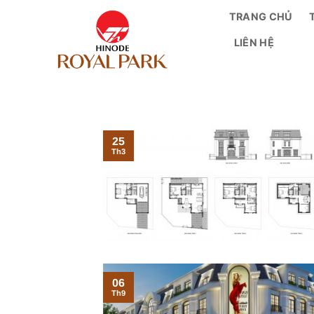
Bỏ
TRANG CHỦ
qua
LIÊN HỆ
nội
dung
25
Th3
06
Th9