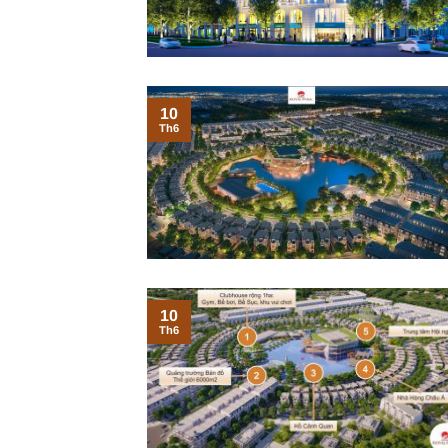
10
Th6
10
Th6