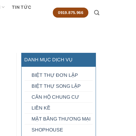
M
TIN TỨC
0919.875.966
DANH MỤC DỊCH VỤ
BIỆT THỰ ĐƠN LẬP
BIỆT THỰ SONG LẬP
CĂN HỘ CHUNG CƯ
LIỀN KỀ
MẶT BẰNG THƯƠNG MẠI
SHOPHOUSE