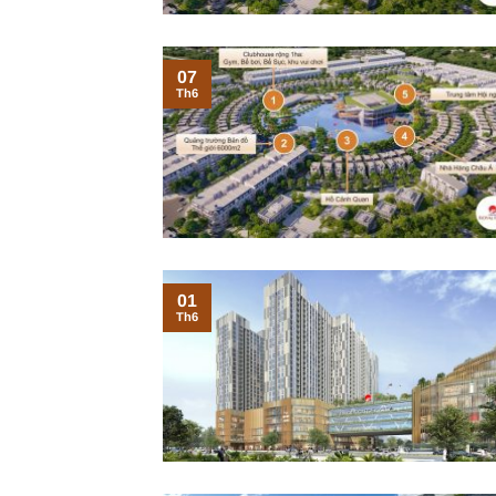
07
Th6
01
Th6