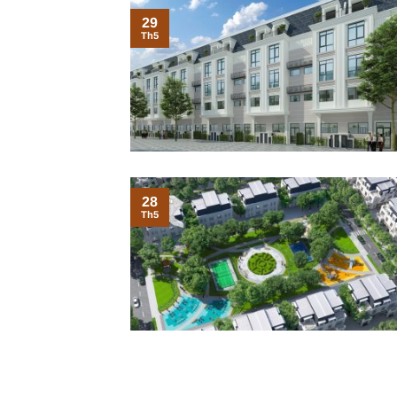
29
Th5
28
Th5