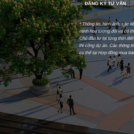
* Thông tin, hình ảnh, các t
minh hoạ tương đối và có th
Chủ đầu tư tại từng thời đi
thi công dự án. Các thông t
cụ thể tại Hợp đồng mua bá