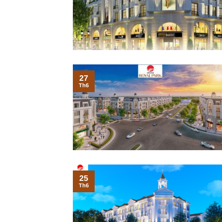
27
Th6
25
Th6