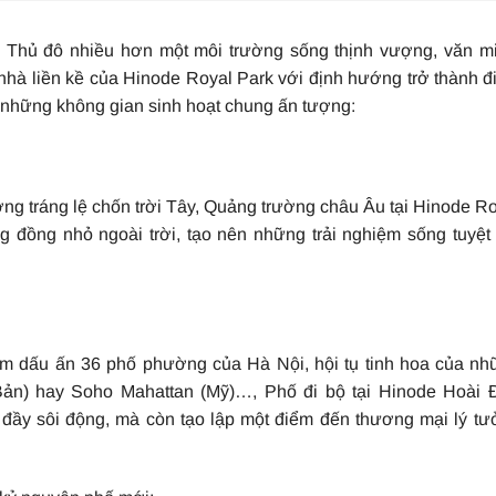
hủ đô nhiều hơn một môi trường sống thịnh vượng, văn mi
nhà liền kề của Hinode Royal Park với định hướng trở thành 
 những không gian sinh hoạt chung ấn tượng:
g tráng lệ chốn trời Tây, Quảng trường châu Âu tại Hinode R
 đồng nhỏ ngoài trời, tạo nên những trải nghiệm sống tuyệt
m dấu ấn 36 phố phường của Hà Nội, hội tụ tinh hoa của nh
 Bản) hay Soho Mahattan (Mỹ)…, Phố đi bộ tại Hinode Hoài 
đầy sôi động, mà còn tạo lập một điểm đến thương mại lý t