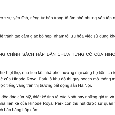
ược sự yên tĩnh, riêng tư bên trong tổ ấm nhỏ nhưng vẫn tấp 
 tránh tạo cảm giác bó hẹp, nhằm tối ưu hóa việc sử dụng k
ỒNG CHÍNH SÁCH HẤP DẪN CHƯA TỪNG CÓ CỦA HIN
ư biệt thự, nhà liền kề, nhà phố thương mại cùng hệ tiện ích 
 kề của Hinode Royal Park là khu đô thị quy hoạch mở thông 
c tiếng vang trên thị trường bất động sản Hà Nội.
ộc đáo của Mỹ, thiết kế tinh tế của Nhật hay những giá trị và 
 nhà liền kề của Hinode Royal Park còn thu hút được sự quan
ch bán hàng hấp dẫn: