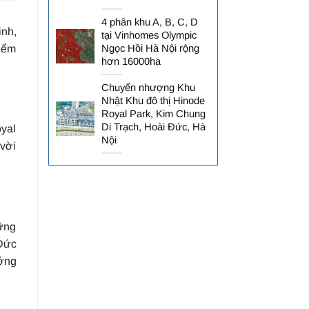
4 phân khu A, B, C, D
nh,
tại Vinhomes Olympic
điểm
Ngọc Hồi Hà Nội rộng
hơn 16000ha
Chuyển nhượng Khu
Nhật Khu đô thị Hinode
Royal Park, Kim Chung
Di Trạch, Hoài Đức, Hà
oyal
Nội
 vời
ững
Đức
ưởng