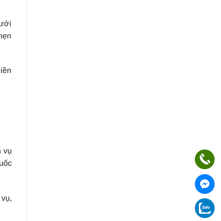
dưới
 hẹn
liền
h vụ
quốc
 vụ,