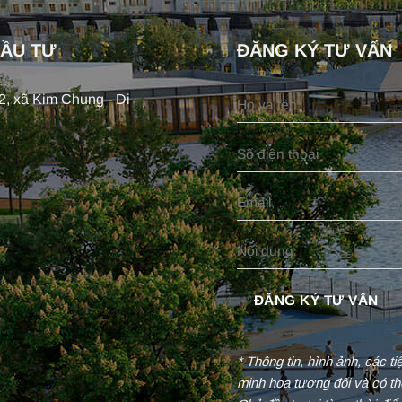
ĐẦU TƯ
ĐĂNG KÝ TƯ VẤN
, xã Kim Chung - Di
* Thông tin, hình ảnh, các t
minh hoạ tương đối và có th