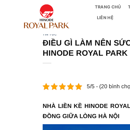
Bỏ
TRANG CHỦ
qua
LIÊN HỆ
nội
dung
TIN TỨC
ĐIỀU GÌ LÀM NÊN SỨC
HINODE ROYAL PARK
5/5 - (20 bình ch
NHÀ LIỀN KỀ HINODE ROYAL
ĐỒNG GIỮA LÒNG HÀ NỘI