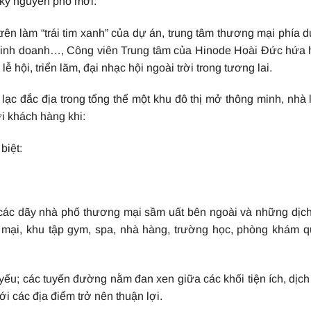
 kỷ nguyên phố mới:
 trên làm “trái tim xanh” của dự án, trung tâm thương mại phía 
í, kinh doanh…, Công viên Trung tâm của Hinode Hoài Đức hứa
ễ hội, triển lãm, đại nhạc hội ngoài trời trong tương lai.
ạc đắc địa trong tổng thể một khu đô thị mở thông minh, nhà 
i khách hàng khi:
biệt:
, các dãy nhà phố thương mại sầm uất bên ngoài và những dịc
g mại, khu tập gym, spa, nhà hàng, trường học, phòng khám 
yếu; các tuyến đường nằm đan xen giữa các khối tiện ích, dịch
tới các địa điểm trở nên thuận lợi.