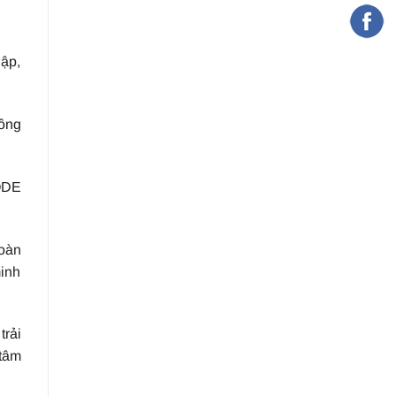
nập,
hông
ODE
toàn
minh
trải
 tâm