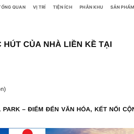
TỔNG QUAN
VỊ TRÍ
TIỆN ÍCH
PHÂN KHU
SẢN PHẨ
 HÚT CỦA NHÀ LIỀN KỀ TẠI
ọn)
 PARK – ĐIỂM ĐẾN VĂN HÓA, KẾT NỐI CỘ