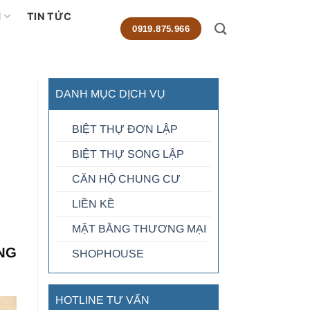
M
TIN TỨC
0919.875.966
DANH MỤC DỊCH VỤ
BIỆT THỰ ĐƠN LẬP
BIỆT THỰ SONG LẬP
CĂN HỘ CHUNG CƯ
LIỀN KỀ
MẶT BẰNG THƯƠNG MẠI
NG
SHOPHOUSE
HOTLINE TƯ VẤN