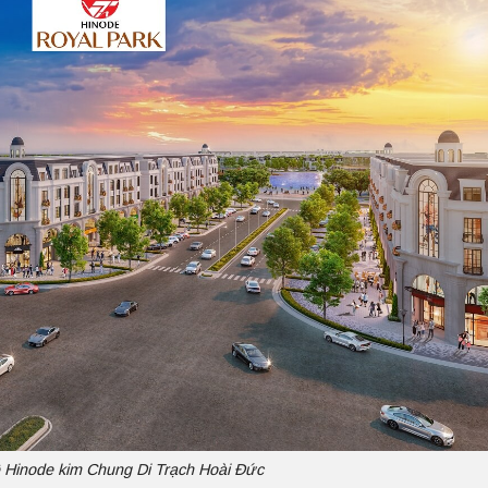
ề Hinode kim Chung Di Trạch Hoài Đức