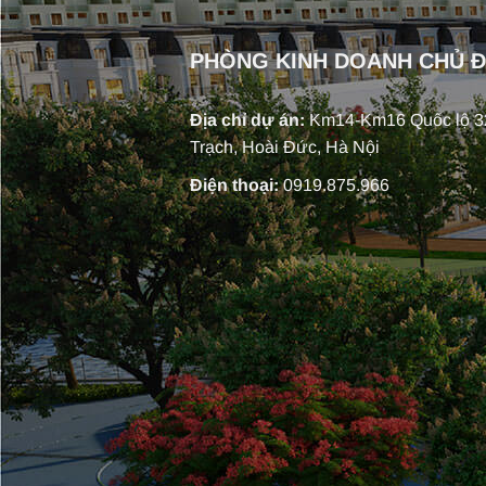
PHÒNG KINH DOANH CHỦ 
Địa chỉ dự án:
Km14-Km16 Quốc lộ 32
Trạch, Hoài Đức, Hà Nội
Điện thoại:
0919.875.966