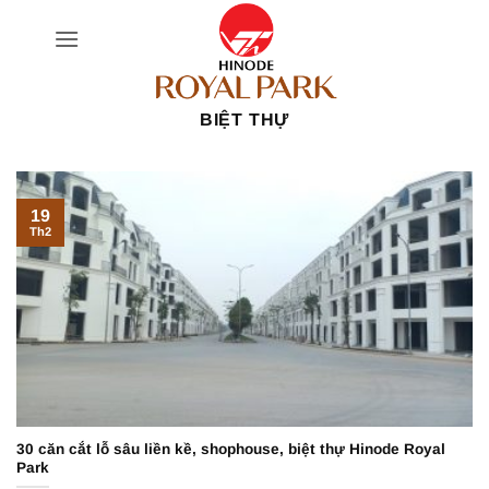
Bỏ
qua
nội
dung
BIỆT THỰ
19
Th2
30 căn cắt lỗ sâu liền kề, shophouse, biệt thự Hinode Royal
Park