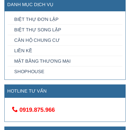
DANH MỤC DỊCH VỤ
BIỆT THỰ ĐƠN LẬP
BIỆT THỰ SONG LẬP
CĂN HỘ CHUNG CƯ
LIỀN KỀ
MẶT BẰNG THƯƠNG MẠI
SHOPHOUSE
HOTLINE TƯ VẤN
0919.875.966