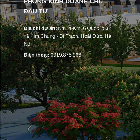
PHÒNG KINH DOANH CHỦ
ĐẦU TƯ
Địa chỉ dự án:
Km14-Km16 Quốc lộ 32,
xã Kim Chung - Di Trạch, Hoài Đức, Hà
Nội
Điện thoại:
0919.875.966