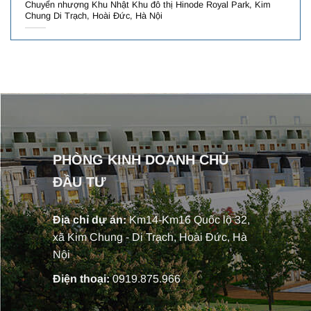
Chuyển nhượng Khu Nhật Khu đô thị Hinode Royal Park, Kim
Chung Di Trạch, Hoài Đức, Hà Nội
PHÒNG KINH DOANH CHỦ
ĐẦU TƯ
Địa chỉ dự án:
Km14-Km16 Quốc lộ 32,
xã Kim Chung - Di Trạch, Hoài Đức, Hà
Nội
Điện thoại:
0919.875.966