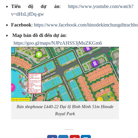
Tiến độ dự án
:
https://www.youtube.com/watch?
v=dHsLjfDq-gw
Facebook
:
https://www.facebook.com/hinodekimchungditrachho
Map bản đồ đi đến dự án
:
https://goo.gl/maps/NJPzAHSS3jMuZKGm6
Bán shophouse Lk40-22 Đại lộ Bình Minh 51m Hinode
Royal Park