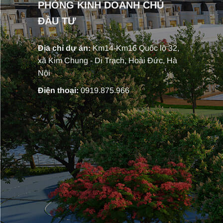
PHÒNG KINH DOANH CHỦ
ĐẦU TƯ
Địa chỉ dự án:
Km14-Km16 Quốc lộ 32,
xã Kim Chung - Di Trạch, Hoài Đức, Hà
Nội
Điện thoại:
0919.875.966