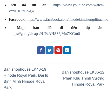
Tiến độ dự án
:
https://www.youtube.com/watch?
v=dHsLjfDq-gw
Facebook
:
https://www.facebook.com/hinodekimchungditrachho
Map bản đồ đi đến dự án
:
https://goo.gl/maps/NJPzAHSS3jMuZKGm6
Bán shophouse LK40-19
Bán shophouse LK36-12
Hinode Royal Park, Đại lộ
Phân Khu Thịnh Vượng
Bình Minh Hinode Royal
Hinode Royal Park
Park