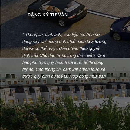
* Thông tin, hình ảnh, các tiện ích trên nội
dung này chỉ mang tính chất minh hoạ tương
đối và có thể được điều chỉnh theo quyết
định của Chủ đầu tư tại từng thời điểm, đảm
bảo phù hợp quy hoạch và thực tế thi công
dự án. Các thông tin, cam kết chính thức sẽ
được quy định cụ thể tại Hợp đồng mua bán.