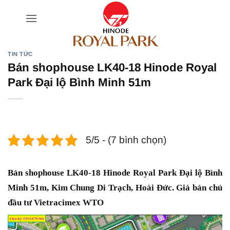
Bỏ
qua
nội
dung
TIN TỨC
Bán shophouse LK40-18 Hinode Royal
Park Đại lộ Bình Minh 51m
5/5 - (7 bình chọn)
Bán shophouse LK40-18 Hinode Royal Park Đại lộ Bình
Minh 51m, Kim Chung Di Trạch, Hoài Đức. Giá bán chủ
đầu tư Vietracimex WTO