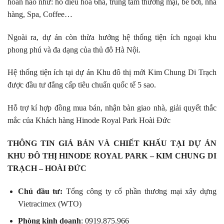
hoàn hảo như: hồ điều hòa 6ha, trung tâm thương mại, bể bơi, nhà
hàng, Spa, Coffee…
Ngoài ra, dự án còn thừa hưởng hệ thống tiện ích ngoại khu
phong phú và đa dạng của thủ đô Hà Nội.
Hệ thống tiện ích tại dự án Khu đô thị mới Kim Chung Di Trạch
được đầu tư đẳng cấp tiêu chuẩn quốc tế 5 sao.
Hỗ trợ kí hợp đồng mua bán, nhận bàn giao nhà, giải quyết thắc
mắc của Khách hàng Hinode Royal Park Hoài Đức
THÔNG TIN GIÁ BÁN VÀ CHIẾT KHẤU TẠI DỰ ÁN
KHU ĐÔ THỊ HINODE ROYAL PARK – KIM CHUNG DI
TRẠCH – HOÀI ĐỨC
Chủ đầu tư:
Tổng công ty cổ phần thương mại xây dựng
Vietracimex (WTO)
Phòng kinh doanh
: 0919.875.966