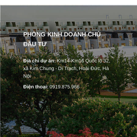
PHÒNG KINH DOANH CHỦ
ĐẦU TƯ
Địa chỉ dự án:
Km14-Km16 Quốc lộ 32,
xã Kim Chung - Di Trạch, Hoài Đức, Hà
Nội
Điện thoại:
0919.875.966