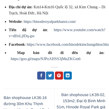
Địa chỉ dự án:
Km14-Km16 Quốc lộ 32, xã Kim Chung – Di
Trạch, Hoài Đức, Hà Nội
Website
:
https://hinoderoyalparkhanoi.com/
Tiến độ dự án
:
https://www.youtube.com/watch?
v=dHsLjfDq-gw
Facebook
:
https://www.facebook.com/hinodekimchungditrachho
Map bản đồ đi đến dự án
:
https://goo.gl/maps/NJPzAHSS3jMuZKGm6
Bán shophouse LK39-02,
Bán shophouse LK36-16
153m2, Đại lộ Bình Minh
đường 30m Khu Thịnh
51m, Hinode Royal Park giá