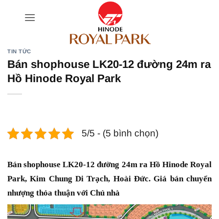
Bỏ
qua
nội
dung
TIN TỨC
Bán shophouse LK20-12 đường 24m ra
Hồ Hinode Royal Park
5/5 - (5 bình chọn)
Bán shophouse LK20-12 đường 24m ra Hồ Hinode Royal
Park, Kim Chung Di Trạch, Hoài Đức. Giá bán chuyển
nhượng thỏa thuận với Chủ nhà