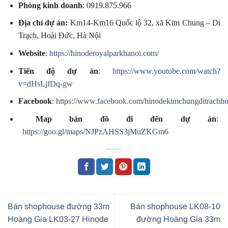
Phòng kinh doanh
: 0919.875.966
Địa chỉ dự án:
Km14-Km16 Quốc lộ 32, xã Kim Chung – Di
Trạch, Hoài Đức, Hà Nội
Website
:
https://hinoderoyalparkhanoi.com/
Tiến độ dự án
:
https://www.youtube.com/watch?
v=dHsLjfDq-gw
Facebook
:
https://www.facebook.com/hinodekimchungditrachho
Map bản đồ đi đến dự án
:
https://goo.gl/maps/NJPzAHSS3jMuZKGm6
Bán shophouse đường 33m
Bán shophouse LK08-10
Hoàng Gia LK03-27 Hinode
đường Hoàng Gia 33m