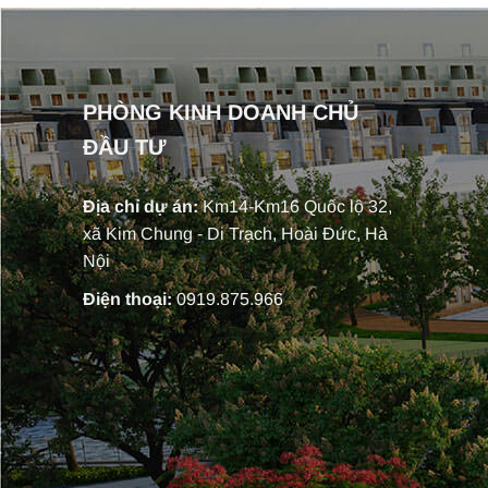
PHÒNG KINH DOANH CHỦ
ĐẦU TƯ
Địa chỉ dự án:
Km14-Km16 Quốc lộ 32,
xã Kim Chung - Di Trạch, Hoài Đức, Hà
Nội
Điện thoại:
0919.875.966