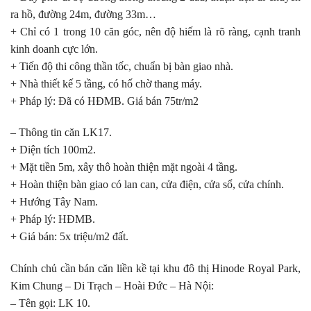
ra hồ, đường 24m, đường 33m…
+ Chỉ có 1 trong 10 căn góc, nên độ hiếm là rõ ràng, cạnh tranh
kinh doanh cực lớn.
+ Tiến độ thi công thần tốc, chuẩn bị bàn giao nhà.
+ Nhà thiết kế 5 tầng, có hố chờ thang máy.
+ Pháp lý: Đã có HĐMB. Giá bán 75tr/m2
– Thông tin căn LK17.
+ Diện tích 100m2.
+ Mặt tiền 5m, xây thô hoàn thiện mặt ngoài 4 tầng.
+ Hoàn thiện bàn giao có lan can, cửa điện, cửa sổ, cửa chính.
+ Hướng Tây Nam.
+ Pháp lý: HĐMB.
+ Giá bán: 5x triệu/m2 đất.
Chính chủ cần bán căn liền kề tại khu đô thị Hinode Royal Park,
Kim Chung – Di Trạch – Hoài Đức – Hà Nội:
– Tên gọi: LK 10.