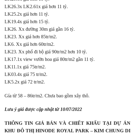
LK26.3x LK2.61x giá hơn 11 tỷ.
LK25.2x giá hơn 11 tỷ.
LK19.4x giá hơn 15 tỷ.
LK26. Xx đường 30m giá gần 16 tỷ.
LK23. Xx giá hơn 85tr/m2.
LK6. Xx giá hơn 60tr/m2.
LK23. Xx phố đi bộ giá 90tr/m2 hơn 10 tỷ.
LK17.1x view vườn hoa giá 80tr/m2 gần 11 tỷ.
LK11.1x giá 75tr/m2.
LK03.4x giá 75 tr/m2.
LK5.2x giá 72 tr/m2.
Gía từ 58 – 86tr/m2. Chưa bao gồm xây thô.
Lưu ý giá được cập nhật từ 10/07/2022
THÔNG TIN GIÁ BÁN VÀ CHIẾT KHẤU TẠI DỰ ÁN
KHU ĐÔ THỊ HINODE ROYAL PARK – KIM CHUNG DI