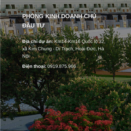
PHÒNG KINH DOANH CHỦ
ĐẦU TƯ
Địa chỉ dự án:
Km14-Km16 Quốc lộ 32,
xã Kim Chung - Di Trạch, Hoài Đức, Hà
Nội
Điện thoại:
0919.875.966