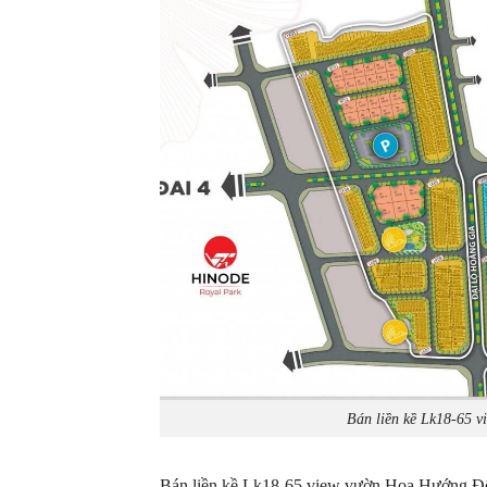
Bán liền kề Lk18-65 
Bán liền kề Lk18-65 view vườn Hoa Hướng Đ