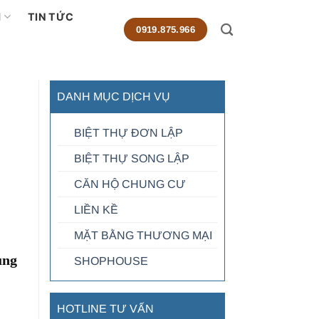
M
TIN TỨC
0919.875.966
DANH MỤC DỊCH VỤ
BIỆT THỰ ĐƠN LẬP
BIỆT THỰ SONG LẬP
CĂN HỘ CHUNG CƯ
LIỀN KỀ
MẶT BẰNG THƯƠNG MẠI
ung
SHOPHOUSE
HOTLINE TƯ VẤN