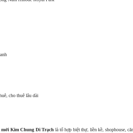
oanh
uê, cho thuê lâu dài
ị mới Kim Chung Di Trạch
là tổ hợp biệt thự, liền kề, shophouse, că