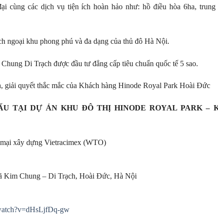
ại cùng các dịch vụ tiện ích hoàn hảo như: hồ điều hòa 6ha, trung
ích ngoại khu phong phú và đa dạng của thủ đô Hà Nội.
m Chung Di Trạch được đầu tư đẳng cấp tiêu chuẩn quốc tế 5 sao.
à, giải quyết thắc mắc của Khách hàng Hinode Royal Park Hoài Đức
ẤU TẠI DỰ ÁN KHU ĐÔ THỊ HINODE ROYAL PARK – 
 mại xây dựng Vietracimex (WTO)
 Kim Chung – Di Trạch, Hoài Đức, Hà Nội
/watch?v=dHsLjfDq-gw