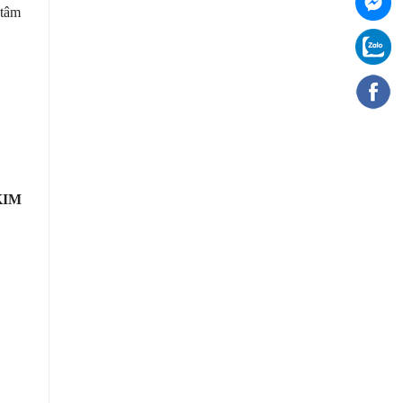
 tâm
KIM