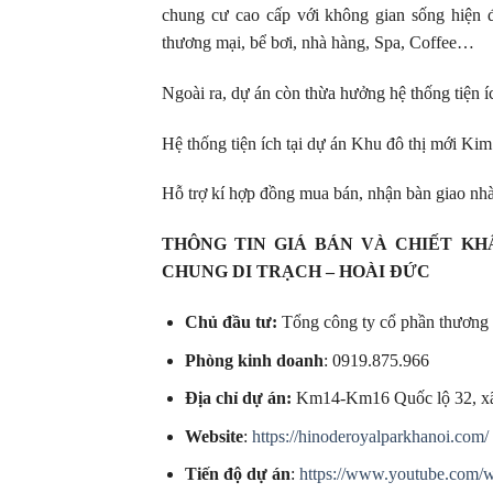
chung cư cao cấp với không gian sống hiện đ
thương mại, bể bơi, nhà hàng, Spa, Coffee…
Ngoài ra, dự án còn thừa hưởng hệ thống tiện 
Hệ thống tiện ích tại dự án Khu đô thị mới Ki
Hỗ trợ kí hợp đồng mua bán, nhận bàn giao nh
THÔNG TIN GIÁ BÁN VÀ CHIẾT KH
CHUNG DI TRẠCH – HOÀI ĐỨC
Chủ đầu tư:
Tổng công ty cổ phần thương
Phòng kinh doanh
: 0919.875.966
Địa chỉ dự án:
Km14-Km16 Quốc lộ 32, xã
Website
:
https://hinoderoyalparkhanoi.com/
Tiến độ dự án
:
https://www.youtube.com