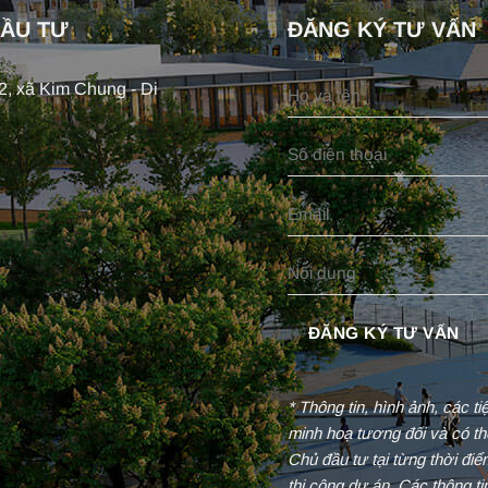
ĐẦU TƯ
ĐĂNG KÝ TƯ VẤN
, xã Kim Chung - Di
* Thông tin, hình ảnh, các t
minh hoạ tương đối và có th
Chủ đầu tư tại từng thời đi
thi công dự án. Các thông t