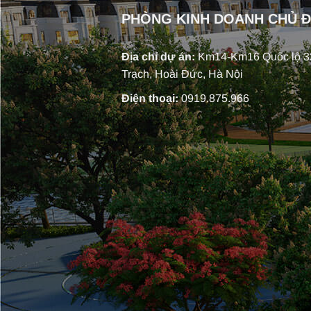
PHÒNG KINH DOANH CHỦ 
Địa chỉ dự án:
Km14-Km16 Quốc lộ 32
Trạch, Hoài Đức, Hà Nội
Điện thoại:
0919.875.966