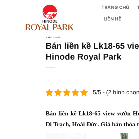
Bỏ
TRANG CHỦ
qua
LIÊN HỆ
nội
dung
TIN TỨC
Bán liền kề Lk18-65 
Hinode Royal Park
5/5 - (2 bình chọn
Bán liền kề Lk18-65 view vườn 
Di Trạch, Hoài Đức. Giá bán thỏa 