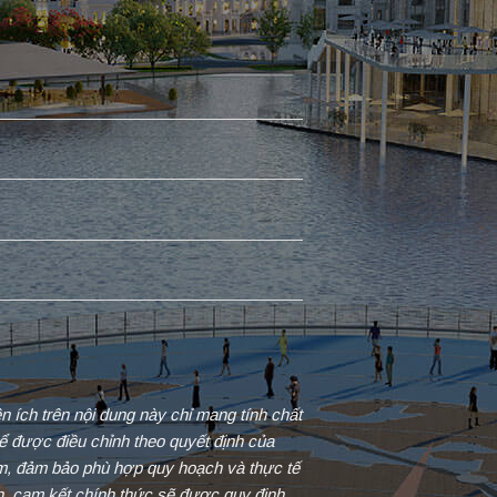
iện ích trên nội dung này chỉ mang tính chất
ể được điều chỉnh theo quyết định của
ểm, đảm bảo phù hợp quy hoạch và thực tế
in, cam kết chính thức sẽ được quy định