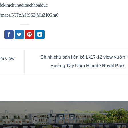
dekimchungditrachhoaiduc
.gl/maps/NJPzAHSS3jMuZKGm6
Chính chủ bán liền kề Lk17-12 view vườn
am view
Hướng Tây Nam Hinode Royal Park