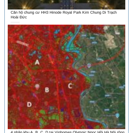
Căn hộ chung cư HH3 Hinode Royal Park Kim Chung Di Trạch
Hoài Đức
4 phân khu A, B, C, D tại Vinhomes Olympic Ngọc Hồi Hà Nội rộng