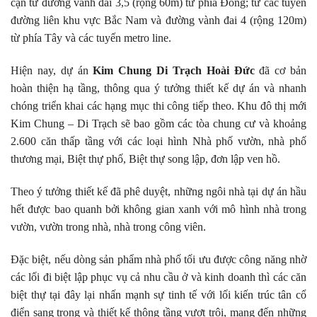
cận từ đường vành đai 3,5 (rộng 60m) từ phía Đông; từ các tuyến
đường liên khu vực Bắc Nam và đường vành đai 4 (rộng 120m)
từ phía Tây và các tuyến metro line.
Hiện nay, dự án
Kim Chung Di Trạch Hoài Đức
đã cơ bản
hoàn thiện hạ tầng, thông qua ý tưởng thiết kế dự án và nhanh
chóng triển khai các hạng mục thi công tiếp theo. Khu đô thị mới
Kim Chung – Di Trạch sẽ bao gồm các tòa chung cư và khoảng
2.600 căn thấp tầng với các loại hình Nhà phố vườn, nhà phố
thương mại, Biệt thự phố, Biệt thự song lập, đơn lập ven hồ.
Theo ý tưởng thiết kế đã phê duyệt, những ngôi nhà tại dự án hầu
hết được bao quanh bởi không gian xanh với mô hình nhà trong
vườn, vườn trong nhà, nhà trong công viên.
Đặc biệt, nếu dòng sản phẩm nhà phố tối ưu được công năng nhờ
các lối đi biệt lập phục vụ cả nhu cầu ở và kinh doanh thì các căn
biệt thự tại đây lại nhấn mạnh sự tinh tế với lối kiến trúc tân cổ
điển sang trọng và thiết kế thông tầng vượt trội, mang đến những