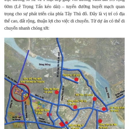
60m (Lê Trọng Tấn kéo dài) – tuyến đường huyết mạch quan
trọng cho sự phát triển của phía Tây Thủ đô. Đây là vị trí có địa
thế cao, đất rộng, thuận lợi cho việc di chuyển. Từ dự án có thể di
chuyển nhanh chóng tới: