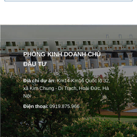
PHÒNG KINH DOANH CHỦ
ĐẦU TƯ
Địa chỉ dự án:
Km14-Km16 Quốc lộ 32,
xã Kim Chung - Di Trạch, Hoài Đức, Hà
Nội
Điện thoại:
0919.875.966