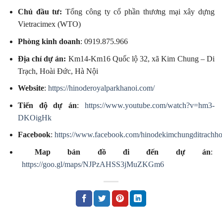
Chủ đầu tư:
Tổng công ty cổ phần thương mại xây dựng
Vietracimex (WTO)
Phòng kinh doanh
: 0919.875.966
Địa chỉ dự án:
Km14-Km16 Quốc lộ 32, xã Kim Chung – Di
Trạch, Hoài Đức, Hà Nội
Website
:
https://hinoderoyalparkhanoi.com/
Tiến độ dự án
:
https://www.youtube.com/watch?v=hm3-
DKOigHk
Facebook
:
https://www.facebook.com/hinodekimchungditrachho
Map bản đồ đi đến dự án
:
https://goo.gl/maps/NJPzAHSS3jMuZKGm6