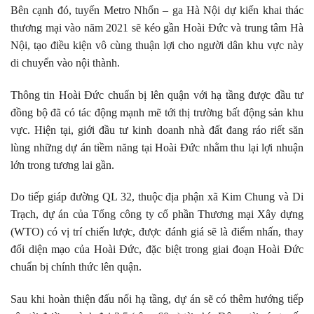
Bên cạnh đó, tuyến Metro Nhổn – ga Hà Nội dự kiến khai thác
thương mại vào năm 2021 sẽ kéo gần Hoài Đức và trung tâm Hà
Nội, tạo điều kiện vô cùng thuận lợi cho người dân khu vực này
di chuyển vào nội thành.
Thông tin Hoài Đức chuẩn bị lên quận với hạ tầng được đầu tư
đồng bộ đã có tác động mạnh mẽ tới thị trường bất động sản khu
vực. Hiện tại, giới đầu tư kinh doanh nhà đất đang ráo riết săn
lùng những dự án tiềm năng tại Hoài Đức nhằm thu lại lợi nhuận
lớn trong tương lai gần.
Do tiếp giáp đường QL 32, thuộc địa phận xã Kim Chung và Di
Trạch, dự án của Tổng công ty cổ phần Thương mại Xây dựng
(WTO) có vị trí chiến lược, được đánh giá sẽ là điểm nhấn, thay
đổi diện mạo của Hoài Đức, đặc biệt trong giai đoạn Hoài Đức
chuẩn bị chính thức lên quận.
Sau khi hoàn thiện đấu nối hạ tầng, dự án sẽ có thêm hướng tiếp