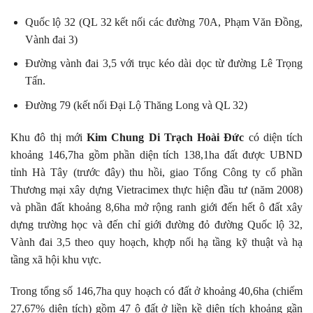
Quốc lộ 32 (QL 32 kết nối các đường 70A, Phạm Văn Đồng,
Vành đai 3)
Đường vành đai 3,5 với trục kéo dài dọc từ đường Lê Trọng
Tấn.
Đường 79 (kết nối Đại Lộ Thăng Long và QL 32)
Khu đô thị mới
Kim Chung Di Trạch Hoài Đức
có diện tích
khoảng 146,7ha gồm phần diện tích 138,1ha đất được UBND
tỉnh Hà Tây (trước đây) thu hồi, giao Tổng Công ty cổ phần
Thương mại xây dựng Vietracimex thực hiện đầu tư (năm 2008)
và phần đất khoảng 8,6ha mở rộng ranh giới đến hết ô đất xây
dựng trường học và đến chỉ giới đường đỏ đường Quốc lộ 32,
Vành đai 3,5 theo quy hoạch, khợp nối hạ tầng kỹ thuật và hạ
tầng xã hội khu vực.
Trong tổng số 146,7ha quy hoạch có đất ở khoảng 40,6ha (chiếm
27,67% diện tích) gồm 47 ô đất ở liền kề diện tích khoảng gần