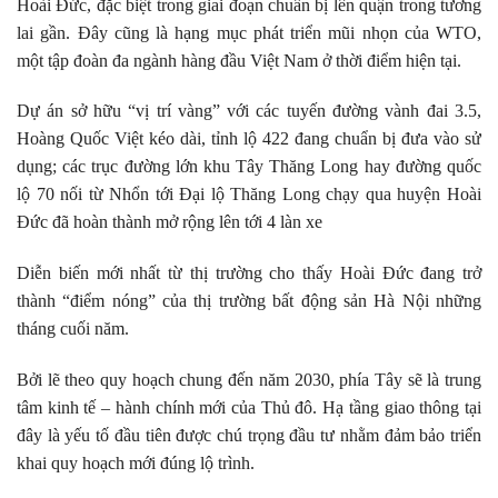
Hoài Đức, đặc biệt trong giai đoạn chuẩn bị lên quận trong tương
lai gần. Đây cũng là hạng mục phát triển mũi nhọn của WTO,
một tập đoàn đa ngành hàng đầu Việt Nam ở thời điểm hiện tại.
Dự án sở hữu “vị trí vàng” với các tuyến đường vành đai 3.5,
Hoàng Quốc Việt kéo dài, tỉnh lộ 422 đang chuẩn bị đưa vào sử
dụng; các trục đường lớn khu Tây Thăng Long hay đường quốc
lộ 70 nối từ Nhổn tới Đại lộ Thăng Long chạy qua huyện Hoài
Đức đã hoàn thành mở rộng lên tới 4 làn xe
Diễn biến mới nhất từ thị trường cho thấy Hoài Đức đang trở
thành “điểm nóng” của thị trường bất động sản Hà Nội những
tháng cuối năm.
Bởi lẽ theo quy hoạch chung đến năm 2030, phía Tây sẽ là trung
tâm kinh tế – hành chính mới của Thủ đô. Hạ tầng giao thông tại
đây là yếu tố đầu tiên được chú trọng đầu tư nhằm đảm bảo triển
khai quy hoạch mới đúng lộ trình.