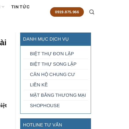
M
TIN TỨC
0919.875.966
DANH MỤC DỊCH VỤ
ài
BIỆT THỰ ĐƠN LẬP
BIỆT THỰ SONG LẬP
CĂN HỘ CHUNG CƯ
LIỀN KỀ
MẶT BẰNG THƯƠNG MẠI
iệt
SHOPHOUSE
HOTLINE TƯ VẤN