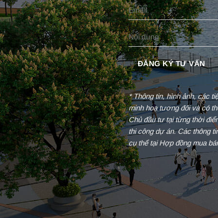
* Thông tin, hình ảnh, các t
minh hoạ tương đối và có th
Chủ đầu tư tại từng thời đi
thi công dự án. Các thông t
cụ thể tại Hợp đồng mua bá