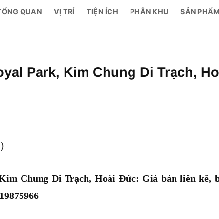
TỔNG QUAN
VỊ TRÍ
TIỆN ÍCH
PHÂN KHU
SẢN PHẨ
yal Park, Kim Chung Di Trạch, Ho
)
Kim Chung Di Trạch, Hoài Đức: Giá bán liền kề, b
919875966