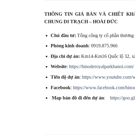
THÔNG TIN GIÁ BÁN VÀ CHIẾT KH
CHUNG DI TRẠCH – HOÀI ĐỨC
Chủ đầu tư:
Tổng công ty cổ phần thương
Phòng kinh doanh
: 0919.875.966
Địa chỉ dự án:
Km14-Km16 Quốc lộ 32, xã
Website
:
https://hinoderoyalparkhanoi.com/
Tiến độ dự án
:
https://www.youtube.co
Facebook
:
https://www.facebook.com/hino
Map bản đồ đi đến dự án
:
https://goo