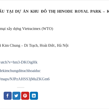
ẤU TẠI DỰ ÁN KHU ĐÔ THỊ HINODE ROYAL PARK – 
 mại xây dựng Vietracimex (WTO)
 Kim Chung – Di Trạch, Hoài Đức, Hà Nội
m/watch?v=hm3-DKOigHk
dekimchungditrachhoaiduc
.gl/maps/NJPzAHSS3jMuZKGm6