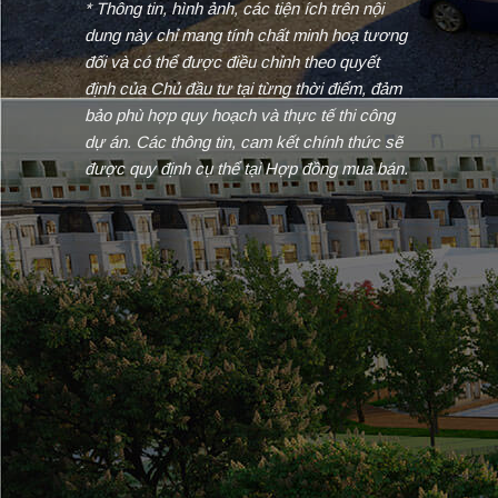
* Thông tin, hình ảnh, các tiện ích trên nội
dung này chỉ mang tính chất minh hoạ tương
đối và có thể được điều chỉnh theo quyết
định của Chủ đầu tư tại từng thời điểm, đảm
bảo phù hợp quy hoạch và thực tế thi công
dự án. Các thông tin, cam kết chính thức sẽ
được quy định cụ thể tại Hợp đồng mua bán.