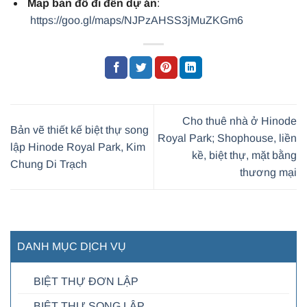
Map bản đồ đi đến dự án
:
https://goo.gl/maps/NJPzAHSS3jMuZKGm6
Cho thuê nhà ở Hinode
Bản vẽ thiết kế biệt thự song
Royal Park; Shophouse, liền
lập Hinode Royal Park, Kim
kề, biệt thự, mặt bằng
Chung Di Trạch
thương mại
DANH MỤC DỊCH VỤ
BIỆT THỰ ĐƠN LẬP
BIỆT THỰ SONG LẬP