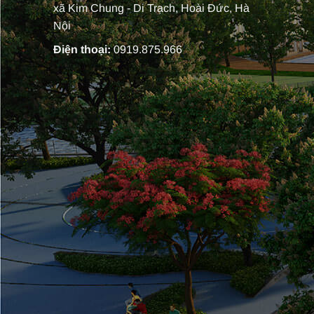
xã Kim Chung - Di Trạch, Hoài Đức, Hà
Nội
Điện thoại:
0919.875.966