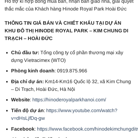
Hỗ trợ kí hợp đồng mua bán, nhận bàn giao nhà, giải quyết
thắc mắc của Khách hàng Hinode Royal Park Hoài Đức
THÔNG TIN GIÁ BÁN VÀ CHIẾT KHẤU TẠI DỰ ÁN
KHU ĐÔ THỊ HINODE ROYAL PARK – KIM CHUNG DI
TRẠCH – HOÀI ĐỨC
Chủ đầu tư:
Tổng công ty cổ phần thương mại xây
dựng Vietracimex (WTO)
Phòng kinh doanh
: 0919.875.966
Địa chỉ dự án:
Km14-Km16 Quốc lộ 32, xã Kim Chung
– Di Trạch, Hoài Đức, Hà Nội
Website
:
https://hinoderoyalparkhanoi.com/
Tiến độ dự án
:
https://www.youtube.com/watch?
v=dHsLjfDq-gw
Facebook
:
https://www.facebook.com/hinodekimchungdit