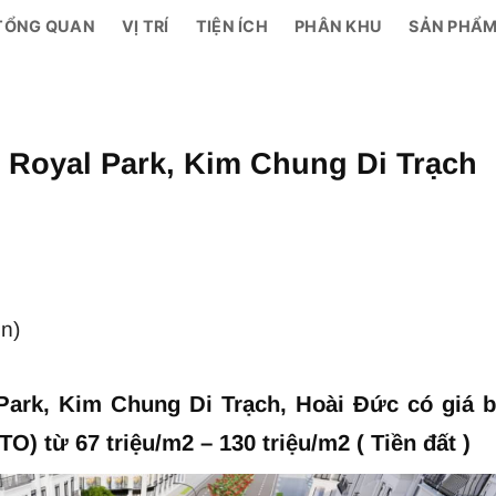
TỔNG QUAN
VỊ TRÍ
TIỆN ÍCH
PHÂN KHU
SẢN PHẨ
 Royal Park, Kim Chung Di Trạch
ọn)
ark, Kim Chung Di Trạch, Hoài Đức có giá 
) từ 67 triệu/m2 – 130 triệu/m2 ( Tiền đất )