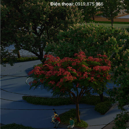
Điện thoại:
0919.875.966