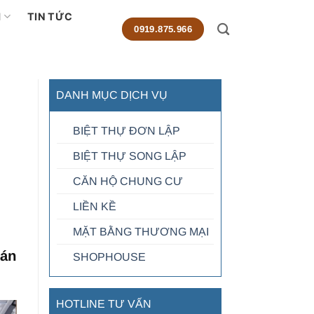
M
TIN TỨC
0919.875.966
DANH MỤC DỊCH VỤ
BIỆT THỰ ĐƠN LẬP
BIỆT THỰ SONG LẬP
CĂN HỘ CHUNG CƯ
LIỀN KỀ
MẶT BẰNG THƯƠNG MẠI
bán
SHOPHOUSE
HOTLINE TƯ VẤN