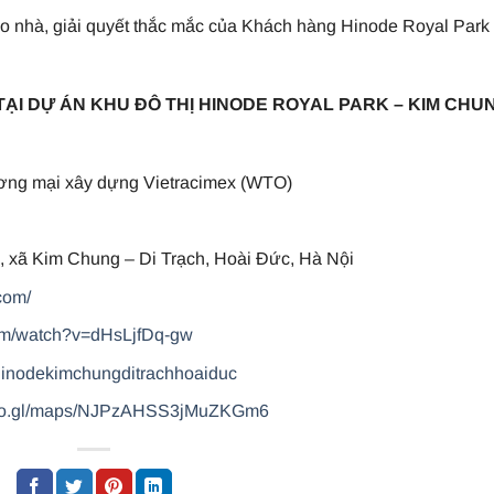
ao nhà, giải quyết thắc mắc của Khách hàng Hinode Royal Park
TẠI DỰ ÁN KHU ĐÔ THỊ HINODE ROYAL PARK – KIM CHU
ơng mại xây dựng Vietracimex (WTO)
 xã Kim Chung – Di Trạch, Hoài Đức, Hà Nội
com/
com/watch?v=dHsLjfDq-gw
hinodekimchungditrachhoaiduc
goo.gl/maps/NJPzAHSS3jMuZKGm6