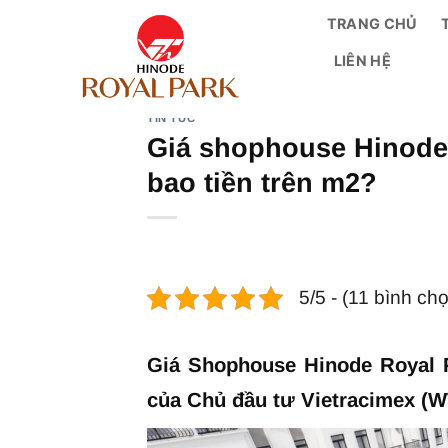
Bỏ
TRANG CHỦ
qua
LIÊN HỆ
nội
dung
TIN TỨC
Giá shophouse Hinode
bao tiền trên m2?
5/5 - (11 bình ch
Giá Shophouse Hinode Royal P
của Chủ đầu tư Vietracimex (WTO