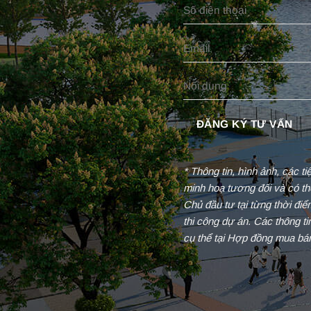
* Thông tin, hình ảnh, các t
minh hoạ tương đối và có th
Chủ đầu tư tại từng thời đi
thi công dự án. Các thông t
cụ thể tại Hợp đồng mua bá