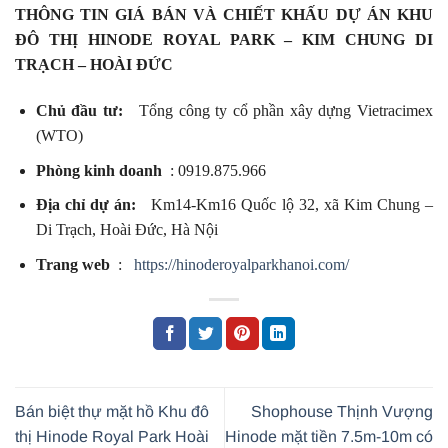
THÔNG TIN GIÁ BÁN VÀ CHIẾT KHẤU DỰ ÁN KHU
ĐÔ THỊ HINODE ROYAL PARK – KIM CHUNG DI
TRẠCH – HOÀI ĐỨC
Chủ đầu tư:
Tổng công ty cổ phần xây dựng Vietracimex
(WTO)
Phòng kinh doanh
: 0919.875.966
Địa chỉ dự án:
Km14-Km16 Quốc lộ 32, xã Kim Chung –
Di Trạch, Hoài Đức, Hà Nội
Trang web
:
https://hinoderoyalparkhanoi.com/
Bán biệt thự mặt hồ Khu đô
Shophouse Thịnh Vượng
thị Hinode Royal Park Hoài
Hinode mặt tiền 7.5m-10m có