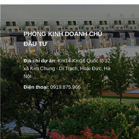
PHÒNG KINH DOANH CHỦ
ĐẦU TƯ
Địa chỉ dự án:
Km14-Km16 Quốc lộ 32,
xã Kim Chung - Di Trạch, Hoài Đức, Hà
Nội
Điện thoại:
0919.875.966