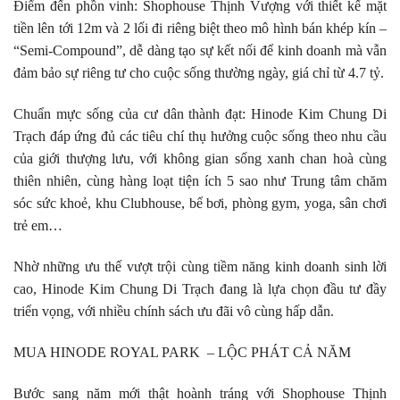
Điểm đến phồn vinh: Shophouse Thịnh Vượng với thiết kế mặt
tiền lên tới 12m và 2 lối đi riêng biệt theo mô hình bán khép kín –
“Semi-Compound”, dễ dàng tạo sự kết nối để kinh doanh mà vẫn
đảm bảo sự riêng tư cho cuộc sống thường ngày, giá chỉ từ 4.7 tỷ.
Chuẩn mực sống của cư dân thành đạt: Hinode Kim Chung Di
Trạch đáp ứng đủ các tiêu chí thụ hưởng cuộc sống theo nhu cầu
của giới thượng lưu, với không gian sống xanh chan hoà cùng
thiên nhiên, cùng hàng loạt tiện ích 5 sao như Trung tâm chăm
sóc sức khoẻ, khu Clubhouse, bể bơi, phòng gym, yoga, sân chơi
trẻ em…
Nhờ những ưu thế vượt trội cùng tiềm năng kinh doanh sinh lời
cao, Hinode Kim Chung Di Trạch đang là lựa chọn đầu tư đầy
triển vọng, với nhiều chính sách ưu đãi vô cùng hấp dẫn.
MUA HINODE ROYAL PARK – LỘC PHÁT CẢ NĂM
Bước sang năm mới thật hoành tráng với Shophouse Thịnh