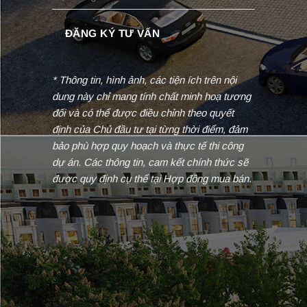
* Thông tin, hình ảnh, các tiện ích trên nội
dung này chỉ mang tính chất minh hoạ tương
đối và có thể được điều chỉnh theo quyết
định của Chủ đầu tư tại từng thời điểm, đảm
bảo phù hợp quy hoạch và thực tế thi công
dự án. Các thông tin, cam kết chính thức sẽ
được quy định cụ thể tại Hợp đồng mua bán.