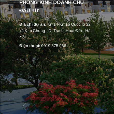
PHÒNG KINH DOANH CHỦ
ĐẦU TƯ
Địa chỉ dự án:
Km14-Km16 Quốc lộ 32,
xã Kim Chung - Di Trạch, Hoài Đức, Hà
Nội
Điện thoại:
0919.875.966