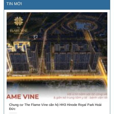
TIN MỚI
Chung cư The Flame Vine căn hộ HH3 Hinode Royal Park Hoài
Đức