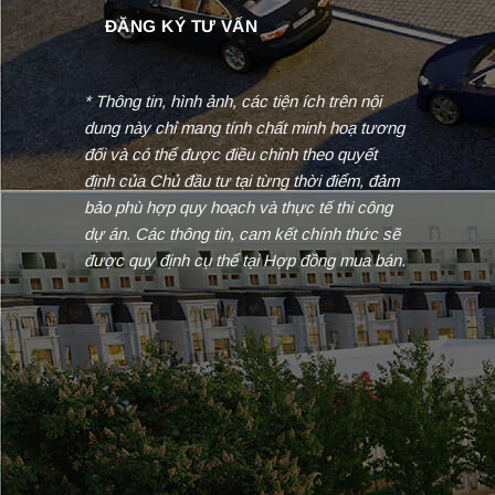
* Thông tin, hình ảnh, các tiện ích trên nội
dung này chỉ mang tính chất minh hoạ tương
đối và có thể được điều chỉnh theo quyết
định của Chủ đầu tư tại từng thời điểm, đảm
bảo phù hợp quy hoạch và thực tế thi công
dự án. Các thông tin, cam kết chính thức sẽ
được quy định cụ thể tại Hợp đồng mua bán.