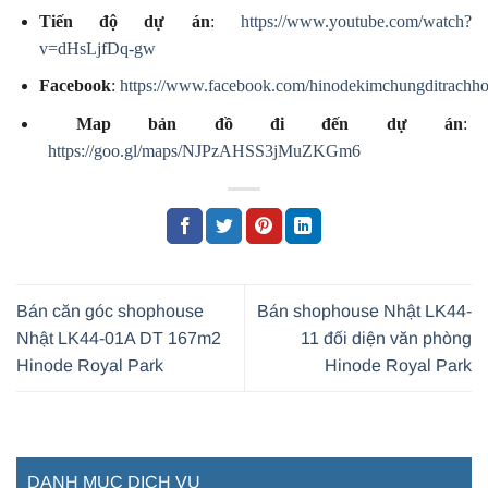
Tiến độ dự án
:
https://www.youtube.com/watch?
v=dHsLjfDq-gw
Facebook
:
https://www.facebook.com/hinodekimchungditrachho
Map bản đồ đi đến dự án
:
https://goo.gl/maps/NJPzAHSS3jMuZKGm6
Bán căn góc shophouse
Bán shophouse Nhật LK44-
Nhật LK44-01A DT 167m2
11 đối diện văn phòng
Hinode Royal Park
Hinode Royal Park
DANH MỤC DỊCH VỤ