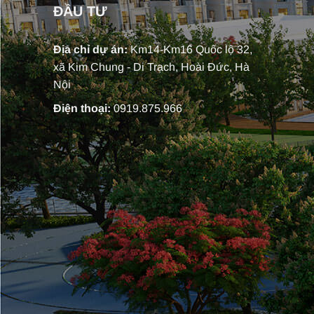
ĐẦU TƯ
Địa chỉ dự án:
Km14-Km16 Quốc lộ 32,
xã Kim Chung - Di Trạch, Hoài Đức, Hà
Nội
Điện thoại:
0919.875.966