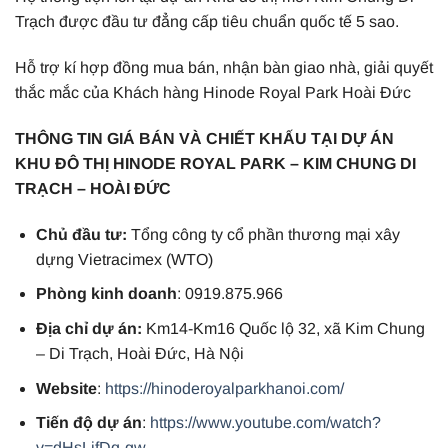
Trạch được đầu tư đẳng cấp tiêu chuẩn quốc tế 5 sao.
Hỗ trợ kí hợp đồng mua bán, nhận bàn giao nhà, giải quyết
thắc mắc của Khách hàng Hinode Royal Park Hoài Đức
THÔNG TIN GIÁ BÁN VÀ CHIẾT KHẤU TẠI DỰ ÁN
KHU ĐÔ THỊ HINODE ROYAL PARK – KIM CHUNG DI
TRẠCH – HOÀI ĐỨC
Chủ đầu tư:
Tổng công ty cổ phần thương mại xây
dựng Vietracimex (WTO)
Phòng kinh doanh
: 0919.875.966
Địa chỉ dự án:
Km14-Km16 Quốc lộ 32, xã Kim Chung
– Di Trạch, Hoài Đức, Hà Nội
Website
:
https://hinoderoyalparkhanoi.com/
Tiến độ dự án
:
https://www.youtube.com/watch?
v=dHsLjfDq-gw