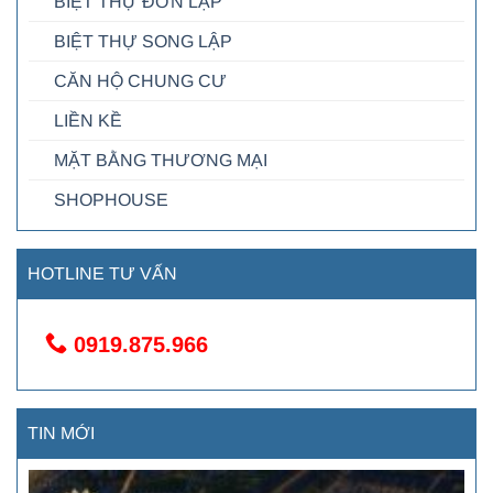
BIỆT THỰ ĐƠN LẬP
BIỆT THỰ SONG LẬP
CĂN HỘ CHUNG CƯ
LIỀN KỀ
MẶT BẰNG THƯƠNG MẠI
SHOPHOUSE
HOTLINE TƯ VẤN
0919.875.966
TIN MỚI