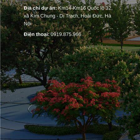
Địa chỉ dự án:
Km14-Km16 Quốc lộ 32,
xã Kim Chung - Di Trạch, Hoài Đức, Hà
Nội
Điện thoại:
0919.875.966