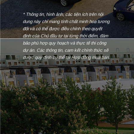
* Thông tin, hình ảnh, các tiện ích trên nội
dung này chỉ mang tính chất minh hoạ tương
đối và có thể được điều chỉnh theo quyết
định của Chủ đầu tư tại từng thời điểm, đảm
bảo phù hợp quy hoạch và thực tế thi công
dự án. Các thông tin, cam kết chính thức sẽ
được quy định cụ thể tại Hợp đồng mua bán.