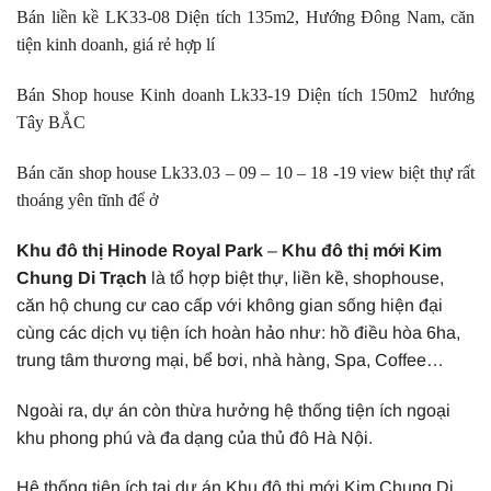
Bán liền kề LK33-08 Diện tích 135m2, Hướng Đông Nam, căn
tiện kinh doanh, giá rẻ hợp lí
Bán Shop house Kinh doanh Lk33-19 Diện tích 150m2 hướng
Tây BẮC
Bán căn shop house Lk33.03 – 09 – 10 – 18 -19 view biệt thự rất
thoáng yên tĩnh để ở
Khu đô thị Hinode Royal Park
–
Khu đô thị mới Kim
Chung Di Trạch
là tổ hợp biệt thự, liền kề, shophouse,
căn hộ chung cư cao cấp với không gian sống hiện đại
cùng các dịch vụ tiện ích hoàn hảo như: hồ điều hòa 6ha,
trung tâm thương mại, bể bơi, nhà hàng, Spa, Coffee…
Ngoài ra, dự án còn thừa hưởng hệ thống tiện ích ngoại
khu phong phú và đa dạng của thủ đô Hà Nội.
Hệ thống tiện ích tại dự án Khu đô thị mới Kim Chung Di