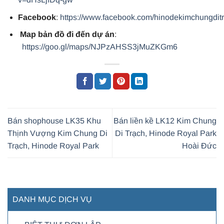
Facebook
:
https://www.facebook.com/hinodekimchungdit
Map bản đồ đi đến dự án
:
https://goo.gl/maps/NJPzAHSS3jMuZKGm6
Bán shophouse LK35 Khu
Bán liền kề LK12 Kim Chung
Thịnh Vượng Kim Chung Di
Di Trạch, Hinode Royal Park
Trạch, Hinode Royal Park
Hoài Đức
DANH MỤC DỊCH VỤ