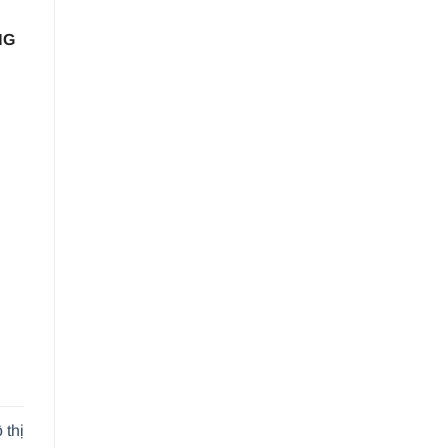
NG
thị