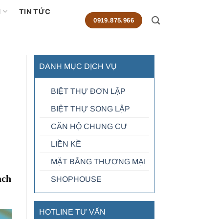
M
TIN TỨC
0919.875.966
DANH MỤC DỊCH VỤ
BIỆT THỰ ĐƠN LẬP
BIỆT THỰ SONG LẬP
CĂN HỘ CHUNG CƯ
LIỀN KỀ
MẶT BẰNG THƯƠNG MẠI
ạch
SHOPHOUSE
HOTLINE TƯ VẤN