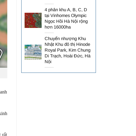
4 phân khu A, B, C, D
tại Vinhomes Olympic
Ngọc Hồi Hà Nội rộng
hơn 16000ha
Chuyển nhượng Khu
Nhật Khu đô thị Hinode
Royal Park, Kim Chung
Di Trạch, Hoài Đức, Hà
Nội
oanh
kinh
 rất