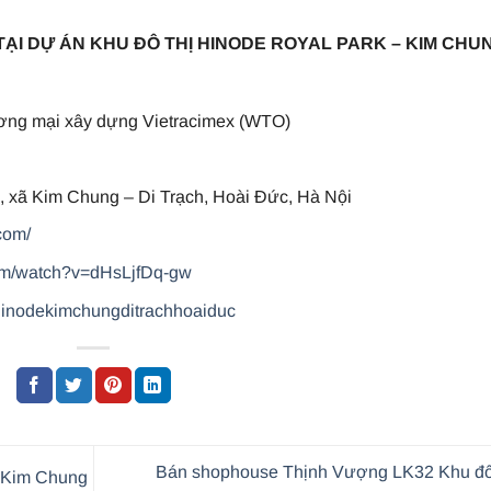
TẠI DỰ ÁN KHU ĐÔ THỊ HINODE ROYAL PARK – KIM CHU
ơng mại xây dựng Vietracimex (WTO)
 xã Kim Chung – Di Trạch, Hoài Đức, Hà Nội
com/
com/watch?v=dHsLjfDq-gw
hinodekimchungditrachhoaiduc
Bán shophouse Thịnh Vượng LK32 Khu đô 
 Kim Chung