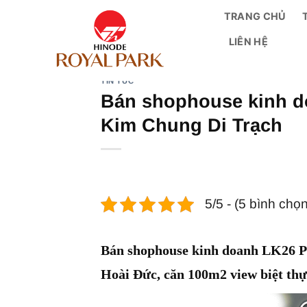
Bỏ
TRANG CHỦ
qua
LIÊN HỆ
nội
dung
TIN TỨC
Bán shophouse kinh 
Kim Chung Di Trạch
5/5 - (5 bình chọn
Bán shophouse kinh doanh LK26 
Hoài Đức, căn 100m2 view biệt thự 