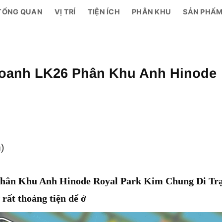
TỔNG QUAN
VỊ TRÍ
TIỆN ÍCH
PHÂN KHU
SẢN PHẨ
doanh LK26 Phân Khu Anh Hinode
)
Phân Khu Anh Hinode Royal Park Kim Chung Di Tr
rất thoáng tiện để ở