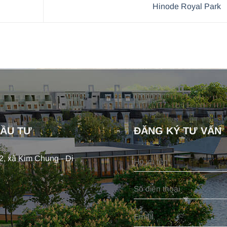
Hinode Royal Park
ĐẦU TƯ
ĐĂNG KÝ TƯ VẤN
, xã Kim Chung - Di