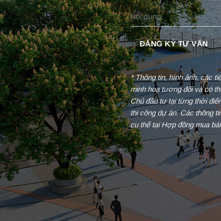
* Thông tin, hình ảnh, các t
minh hoạ tương đối và có th
Chủ đầu tư tại từng thời đi
thi công dự án. Các thông t
cụ thể tại Hợp đồng mua bá