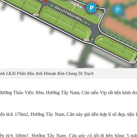
oanh LK26 Phân Khu Anh Hinode Kim Chung Di Trạch
 đường Thảo Viên 30m, Hướng Tây Nam, Căn siêu Vip rất tiện kinh d
n tích 176m2, Hướng Tây Nam, Căn này giá tiền hợp lí số đẹp, tiện 
ện tích 100m2, Hướng Tây Nam. Căn góc có lối đi bên hông 3 mặt