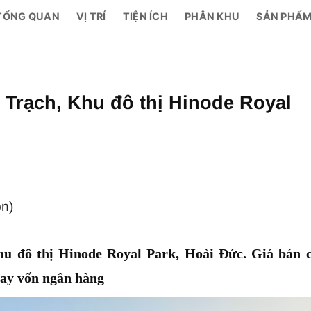
TỔNG QUAN
VỊ TRÍ
TIỆN ÍCH
PHÂN KHU
SẢN PHẨ
Trạch, Khu đô thị Hinode Royal
ọn)
u đô thị Hinode Royal Park, Hoài Đức. Giá bán 
 vay vốn ngân hàng