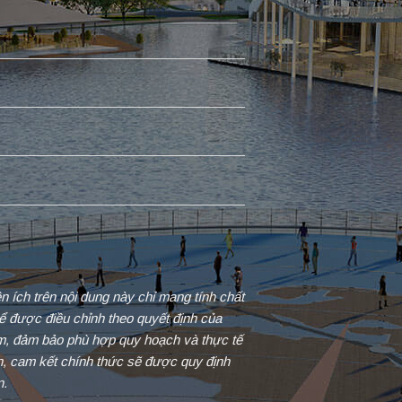
iện ích trên nội dung này chỉ mang tính chất
ể được điều chỉnh theo quyết định của
ểm, đảm bảo phù hợp quy hoạch và thực tế
in, cam kết chính thức sẽ được quy định
n.