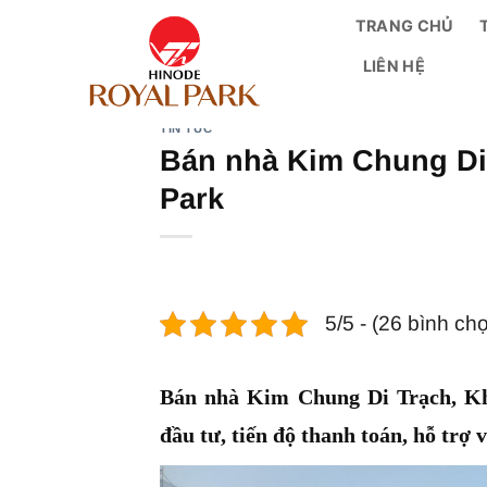
Bỏ
TRANG CHỦ
qua
LIÊN HỆ
nội
dung
TIN TỨC
Bán nhà Kim Chung Di 
Park
5/5 - (26 bình ch
Bán nhà Kim Chung Di Trạch, Kh
đầu tư, tiến độ thanh toán, hỗ trợ