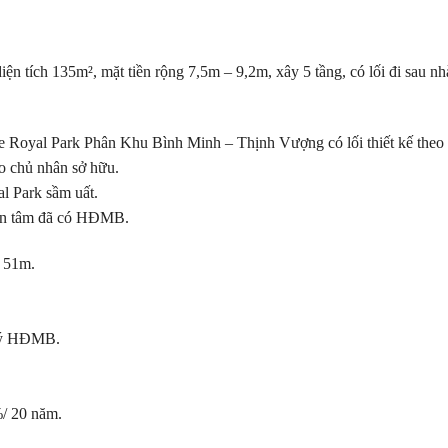
n tích 135m², mặt tiền rộng 7,5m – 9,2m, xây 5 tầng, có lối đi sau nh
e Royal Park Phân Khu Bình Minh – Thịnh Vượng có lối thiết kế theo
o chủ nhân sở hữu.
l Park sầm uất.
yên tâm đã có HĐMB.
 51m.
 ký HĐMB.
/ 20 năm.