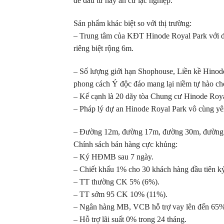
để đầu tư hay an cư lạc nghiệp.
Sản phẩm khác biệt so với thị trường:
– Trung tâm của KĐT Hinode Royal Park với diệ
riêng biệt rộng 6m.
– Số lượng giới hạn Shophouse, Liền kề Hinod
phong cách Ý độc đáo mang lại niềm tự hào ch
– Kế cạnh là 20 dãy tòa Chung cư Hinode Roya
– Pháp lý dự an Hinode Royal Park vô cùng 
– Đường 12m, đường 17m, đường 30m, đường
Chính sách bán hàng cực khủng:
– Ký HĐMB sau 7 ngày.
– Chiết khấu 1% cho 30 khách hàng đầu tiên
– TT thường CK 5% (6%).
– TT sớm 95 CK 10% (11%).
– Ngân hàng MB, VCB hỗ trợ vay lên đến 65%
– Hỗ trợ lãi suất 0% trong 24 tháng.