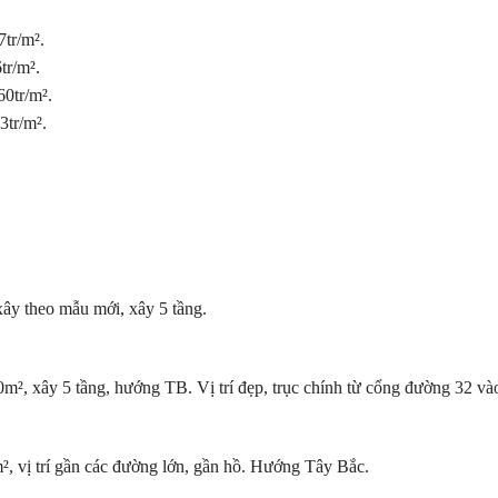
7tr/m².
tr/m².
0tr/m².
tr/m².
ây theo mẫu mới, xây 5 tầng.
, xây 5 tầng, hướng TB. Vị trí đẹp, trục chính từ cổng đường 32 và
 vị trí gần các đường lớn, gần hồ. Hướng Tây Bắc.