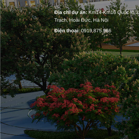
Địa chỉ dự án:
Km14-Km16 Quốc lộ 32
Trạch, Hoài Đức, Hà Nội
Điện thoại:
0919.875.966