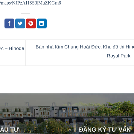
.gl/maps/NJPzAHSS3jMuZKGm6
Bán nhà Kim Chung Hoài Đức, Khu đô thị Hin
ức – Hinode
Royal Park
ĐẦU TƯ
ĐĂNG KÝ TƯ VẤN