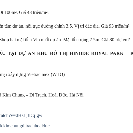
t 100m². Giá 48 triệu/m².
âm dự án, nối trục đường chính 3.5. Vị trí đắc địa. Giá 93 triệu/m².
 hai mặt tiền Vip nhất dự án. Mặt tiền rộng 7.5m. Giá 80 triệu/m².
ẤU TẠI DỰ ÁN KHU ĐÔ THỊ HINODE ROYAL PARK – 
 mại xây dựng Vietracimex (WTO)
 Kim Chung – Di Trạch, Hoài Đức, Hà Nội
/watch?v=dHsLjfDq-gw
dekimchungditrachhoaiduc