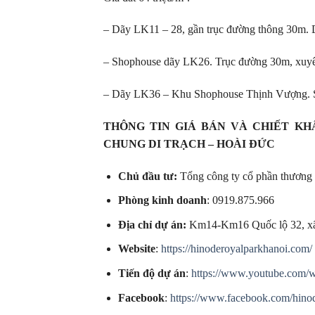
– Dãy LK11 – 28, gần trục đường thông 30m. D
– Shophouse dãy LK26. Trục đường 30m, xuyên t
– Dãy LK36 – Khu Shophouse Thịnh Vượng. Shop
THÔNG TIN GIÁ BÁN VÀ CHIẾT KH
CHUNG DI TRẠCH – HOÀI ĐỨC
Chủ đầu tư:
Tổng công ty cổ phần thương
Phòng kinh doanh
: 0919.875.966
Địa chỉ dự án:
Km14-Km16 Quốc lộ 32, xã
Website
:
https://hinoderoyalparkhanoi.com/
Tiến độ dự án
:
https://www.youtube.com
Facebook
:
https://www.facebook.com/hino