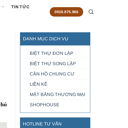
M
TIN TỨC
0919.875.966
DANH MỤC DỊCH VỤ
BIỆT THỰ ĐƠN LẬP
BIỆT THỰ SONG LẬP
CĂN HỘ CHUNG CƯ
LIỀN KỀ
MẶT BẰNG THƯƠNG MẠI
chủ
SHOPHOUSE
HOTLINE TƯ VẤN