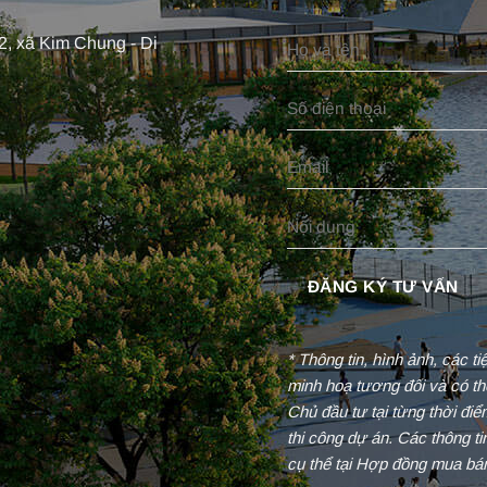
, xã Kim Chung - Di
* Thông tin, hình ảnh, các t
minh hoạ tương đối và có th
Chủ đầu tư tại từng thời đi
thi công dự án. Các thông t
cụ thể tại Hợp đồng mua bá