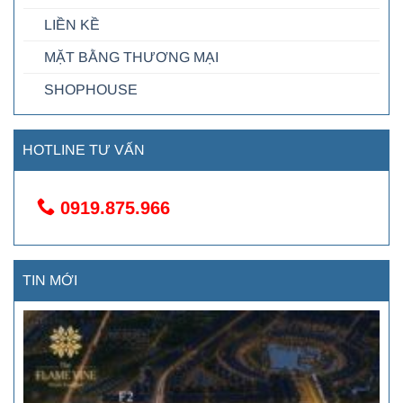
LIỀN KỀ
MẶT BẰNG THƯƠNG MẠI
SHOPHOUSE
HOTLINE TƯ VẤN
0919.875.966
TIN MỚI