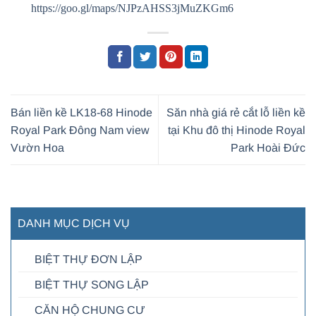
https://goo.gl/maps/NJPzAHSS3jMuZKGm6
Bán liền kề LK18-68 Hinode
Săn nhà giá rẻ cắt lỗ liền kề
Royal Park Đông Nam view
tại Khu đô thị Hinode Royal
Vườn Hoa
Park Hoài Đức
DANH MỤC DỊCH VỤ
BIỆT THỰ ĐƠN LẬP
BIỆT THỰ SONG LẬP
CĂN HỘ CHUNG CƯ