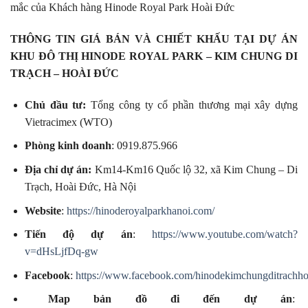
mắc của Khách hàng Hinode Royal Park Hoài Đức
THÔNG TIN GIÁ BÁN VÀ CHIẾT KHẤU TẠI DỰ ÁN
KHU ĐÔ THỊ HINODE ROYAL PARK – KIM CHUNG DI
TRẠCH – HOÀI ĐỨC
Chủ đầu tư:
Tổng công ty cổ phần thương mại xây dựng
Vietracimex (WTO)
Phòng kinh doanh
: 0919.875.966
Địa chỉ dự án:
Km14-Km16 Quốc lộ 32, xã Kim Chung – Di
Trạch, Hoài Đức, Hà Nội
Website
:
https://hinoderoyalparkhanoi.com/
Tiến độ dự án
:
https://www.youtube.com/watch?
v=dHsLjfDq-gw
Facebook
:
https://www.facebook.com/hinodekimchungditrachho
Map bản đồ đi đến dự án
: