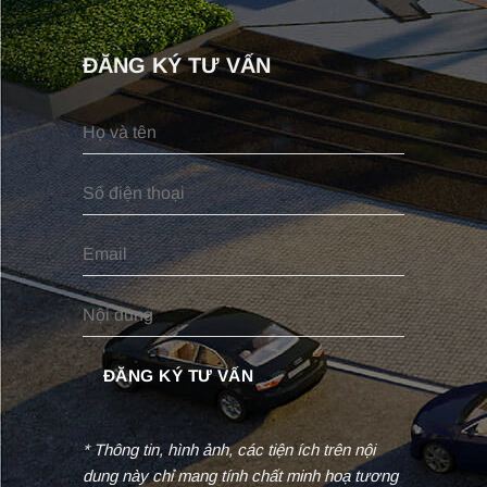
ĐĂNG KÝ TƯ VẤN
* Thông tin, hình ảnh, các tiện ích trên nội
dung này chỉ mang tính chất minh hoạ tương