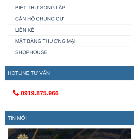
BIỆT THỰ SONG LẬP
CĂN HỘ CHUNG CƯ
LIỀN KỀ
MẶT BẰNG THƯƠNG MẠI
SHOPHOUSE
HOTLINE TƯ VẤN
0919.875.966
TIN MỚI