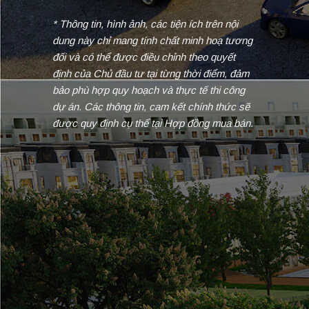
* Thông tin, hình ảnh, các tiện ích trên nội
dung này chỉ mang tính chất minh hoạ tương
đối và có thể được điều chỉnh theo quyết
định của Chủ đầu tư tại từng thời điểm, đảm
bảo phù hợp quy hoạch và thực tế thi công
dự án. Các thông tin, cam kết chính thức sẽ
được quy định cụ thể tại Hợp đồng mua bán.