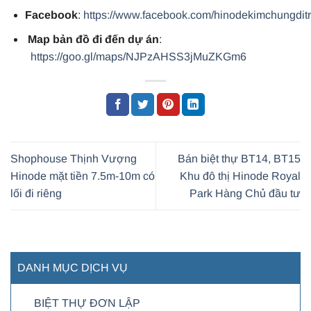
Facebook
:
https://www.facebook.com/hinodekimchungdit
Map bản đồ đi đến dự án
:
https://goo.gl/maps/NJPzAHSS3jMuZKGm6
Shophouse Thịnh Vượng
Bán biệt thự BT14, BT15
Hinode mặt tiền 7.5m-10m có
Khu đô thị Hinode Royal
lối đi riêng
Park Hàng Chủ đầu tư
DANH MỤC DỊCH VỤ
BIỆT THỰ ĐƠN LẬP