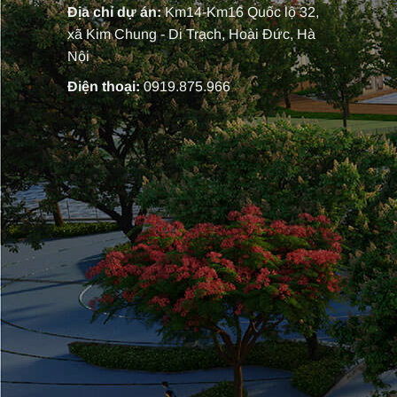
Địa chỉ dự án:
Km14-Km16 Quốc lộ 32,
xã Kim Chung - Di Trạch, Hoài Đức, Hà
Nội
Điện thoại:
0919.875.966