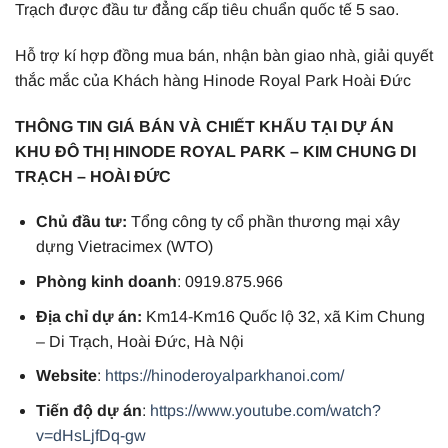
Trạch được đầu tư đẳng cấp tiêu chuẩn quốc tế 5 sao.
Hỗ trợ kí hợp đồng mua bán, nhận bàn giao nhà, giải quyết
thắc mắc của Khách hàng Hinode Royal Park Hoài Đức
THÔNG TIN GIÁ BÁN VÀ CHIẾT KHẤU TẠI DỰ ÁN
KHU ĐÔ THỊ HINODE ROYAL PARK – KIM CHUNG DI
TRẠCH – HOÀI ĐỨC
Chủ đầu tư:
Tổng công ty cổ phần thương mại xây
dựng Vietracimex (WTO)
Phòng kinh doanh
: 0919.875.966
Địa chỉ dự án:
Km14-Km16 Quốc lộ 32, xã Kim Chung
– Di Trạch, Hoài Đức, Hà Nội
Website
:
https://hinoderoyalparkhanoi.com/
Tiến độ dự án
:
https://www.youtube.com/watch?
v=dHsLjfDq-gw