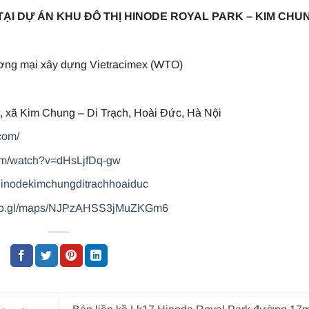
TẠI DỰ ÁN KHU ĐÔ THỊ HINODE ROYAL PARK – KIM CHU
ơng mại xây dựng Vietracimex (WTO)
 xã Kim Chung – Di Trạch, Hoài Đức, Hà Nội
com/
com/watch?v=dHsLjfDq-gw
hinodekimchungditrachhoaiduc
goo.gl/maps/NJPzAHSS3jMuZKGm6