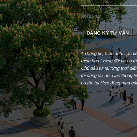
* Thông tin, hình ảnh, các t
minh hoạ tương đối và có th
Chủ đầu tư tại từng thời đi
thi công dự án. Các thông t
cụ thể tại Hợp đồng mua bá