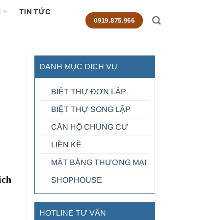
M
TIN TỨC
0919.875.966
DANH MỤC DỊCH VỤ
BIỆT THỰ ĐƠN LẬP
BIỆT THỰ SONG LẬP
CĂN HỘ CHUNG CƯ
LIỀN KỀ
MẶT BẰNG THƯƠNG MẠI
ích
SHOPHOUSE
HOTLINE TƯ VẤN