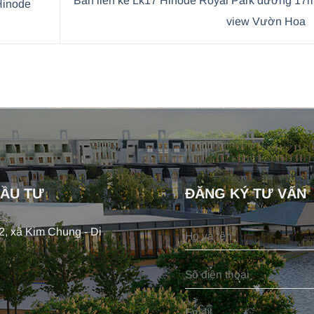
Bán liền kề Lk17 Hinode Royal Park đường 17
Hinode
view Vườn Hoa
ĐẦU TƯ
ĐĂNG KÝ TƯ VẤN
, xã Kim Chung - Di