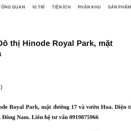
TỔNG QUAN
VỊ TRÍ
TIỆN ÍCH
PHÂN KHU
SẢN PHẨ
Đô thị Hinode Royal Park, mặt
a
)
ode Royal Park, mặt đường 17 và vườn Hoa. Diện t
Đông Nam. Liên hệ tư vấn 0919875966