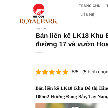
Bỏ
TRANG CHỦ
qua
LIÊN HỆ
nội
dung
TIN TỨC
Bán liền kề LK18 Khu 
đường 17 và vườn Ho
5/5 - (5 bình chọn
Bán liền kề LK18 Khu Đô thị Hin
100m2 Hướng Đông Bắc, Tây Nam, 