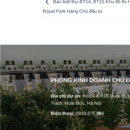
Bán biệt thự BT14, BT15 Khu đô thị 
Royal Park Hàng Chủ đầu tư
PHÒNG KINH DOANH CHỦ 
Địa chỉ dự án:
Km14-Km16 Quốc lộ 32
Trạch, Hoài Đức, Hà Nội
Điện thoại:
0919.875.966