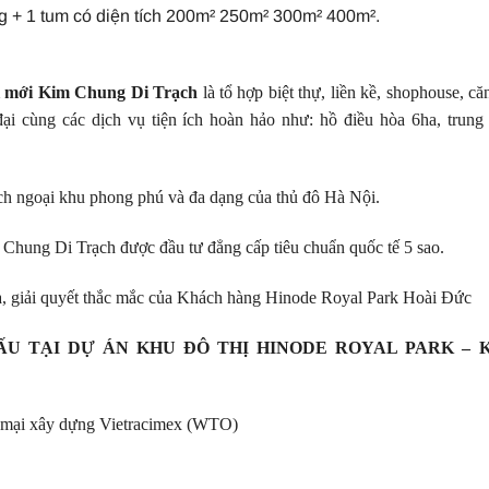
ng + 1 tum có diện tích 200m² 250m² 300m² 400m².
ị mới Kim Chung Di Trạch
là tổ hợp biệt thự, liền kề, shophouse, că
ại cùng các dịch vụ tiện ích hoàn hảo như: hồ điều hòa 6ha, trung
ích ngoại khu phong phú và đa dạng của thủ đô Hà Nội.
m Chung Di Trạch được đầu tư đẳng cấp tiêu chuẩn quốc tế 5 sao.
à, giải quyết thắc mắc của Khách hàng Hinode Royal Park Hoài Đức
ẤU TẠI DỰ ÁN KHU ĐÔ THỊ HINODE ROYAL PARK – 
 mại xây dựng Vietracimex (WTO)