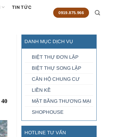
M
TIN TỨC
0919.875.966
DANH MỤC DỊCH VỤ
BIỆT THỰ ĐƠN LẬP
BIỆT THỰ SONG LẬP
CĂN HỘ CHUNG CƯ
LIỀN KỀ
 40
MẶT BẰNG THƯƠNG MẠI
SHOPHOUSE
HOTLINE TƯ VẤN