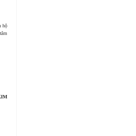
n hộ
 tâm
KIM