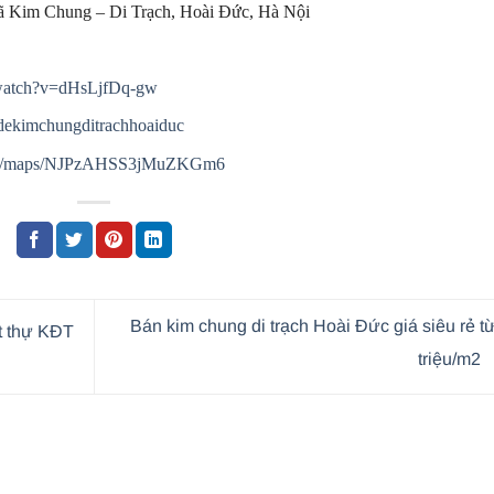
 Kim Chung – Di Trạch, Hoài Đức, Hà Nội
/watch?v=dHsLjfDq-gw
dekimchungditrachhoaiduc
.gl/maps/NJPzAHSS3jMuZKGm6
Bán kim chung di trạch Hoài Đức giá siêu rẻ t
t thự KĐT
triệu/m2