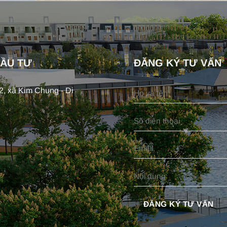
ĐẦU TƯ
ĐĂNG KÝ TƯ VẤN
, xã Kim Chung - Di