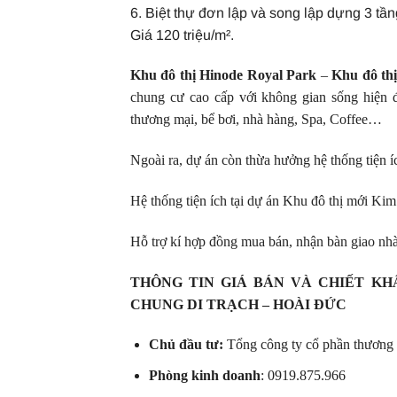
6. Biệt thự đơn lập và song lập dựng 3 tầ
Giá 120 triệu/m².
Khu đô thị Hinode Royal Park
–
Khu đô th
chung cư cao cấp với không gian sống hiện đ
thương mại, bể bơi, nhà hàng, Spa, Coffee…
Ngoài ra, dự án còn thừa hưởng hệ thống tiện 
Hệ thống tiện ích tại dự án Khu đô thị mới Ki
Hỗ trợ kí hợp đồng mua bán, nhận bàn giao nh
THÔNG TIN GIÁ BÁN VÀ CHIẾT KH
CHUNG DI TRẠCH – HOÀI ĐỨC
Chủ đầu tư:
Tổng công ty cổ phần thương
Phòng kinh doanh
: 0919.875.966