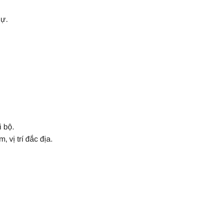
hự.
 bộ.
 vị trí đắc địa.