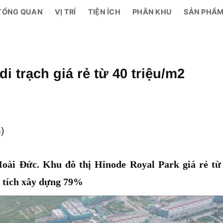
TỔNG QUAN
VỊ TRÍ
TIỆN ÍCH
PHÂN KHU
SẢN PHẨ
i trạch giá rẻ từ 40 triệu/m2
)
Hoài Đức. Khu đô thị Hinode Royal Park giá rẻ từ
ện tích xây dựng 79%