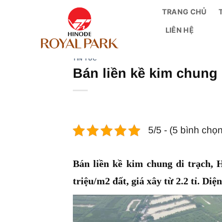
Bỏ
TRANG CHỦ
qua
LIÊN HỆ
nội
dung
TIN TỨC
Bán liền kề kim chung d
5/5 - (5 bình chọn
Bán liền kề kim chung di trạch, 
triệu/m2 đất, giá xây từ 2.2 tỉ. Di