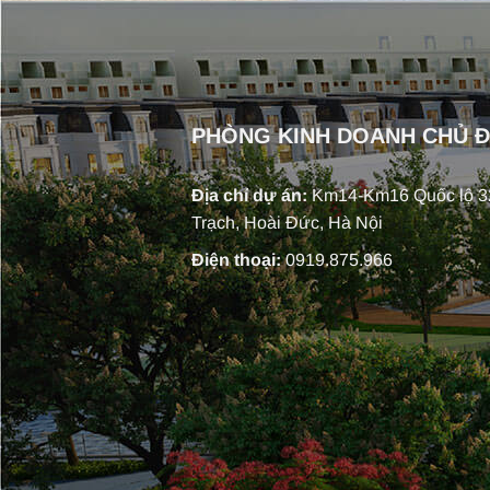
PHÒNG KINH DOANH CHỦ 
Địa chỉ dự án:
Km14-Km16 Quốc lộ 32
Trạch, Hoài Đức, Hà Nội
Điện thoại:
0919.875.966