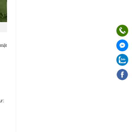
 mặt
ư: