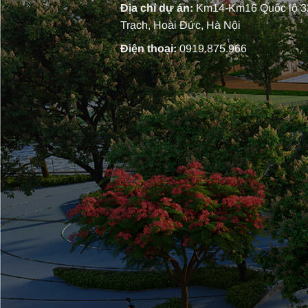
Địa chỉ dự án:
Km14-Km16 Quốc lộ 32
Trạch, Hoài Đức, Hà Nội
Điện thoại:
0919.875.966