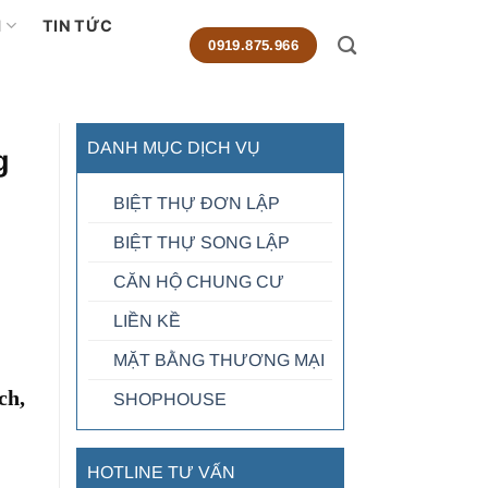
M
TIN TỨC
0919.875.966
DANH MỤC DỊCH VỤ
g
BIỆT THỰ ĐƠN LẬP
BIỆT THỰ SONG LẬP
CĂN HỘ CHUNG CƯ
LIỀN KỀ
MẶT BẰNG THƯƠNG MẠI
ch,
SHOPHOUSE
HOTLINE TƯ VẤN