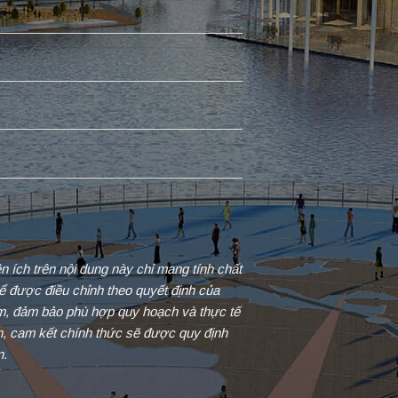
iện ích trên nội dung này chỉ mang tính chất
ể được điều chỉnh theo quyết định của
ểm, đảm bảo phù hợp quy hoạch và thực tế
in, cam kết chính thức sẽ được quy định
n.