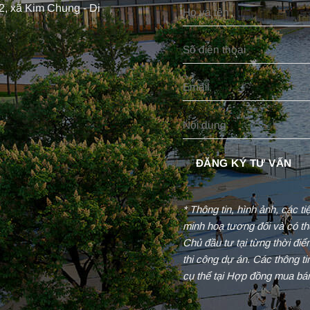
, xã Kim Chung - Di
* Thông tin, hình ảnh, các t
minh hoạ tương đối và có th
Chủ đầu tư tại từng thời đi
thi công dự án. Các thông t
cụ thể tại Hợp đồng mua bá