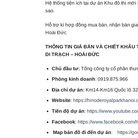
Hệ thống tiện ích tại dự án Khu đô thị mớ
sao.
Hỗ trợ kí hợp đồng mua bán, nhận bàn gi
Hoài Đức
THÔNG TIN GIÁ BÁN VÀ CHIẾT KHẤU 
DI TRẠCH – HOÀI ĐỨC
Chủ đầu tư:
Tổng công ty cổ phần thư
Phòng kinh doanh
: 0919.875.966
Địa chỉ dự án:
Km14-Km16 Quốc lộ 32,
Website
:
https://hinoderoyalparkhanoi.
Tiến độ dự án
:
https://www.youtube.
Facebook
:
https://www.facebook.com/
Map bản đồ đi đến dự án
:
https://