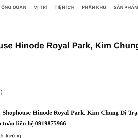
TỔNG QUAN
VỊ TRÍ
TIỆN ÍCH
PHÂN KHU
SẢN PHẨ
use Hinode Royal Park, Kim Chun
)
2 Shophouse Hinode Royal Park, Kim Chung Di Trạ
h toán liên hệ 0919875966
thị trường