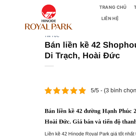
Bỏ
TRANG CHỦ
qua
LIÊN HỆ
nội
dung
TIN TỨC
Bán liền kề 42 Shopho
Di Trạch, Hoài Đức
5/5 - (3 bình chọn
Bán liền kề 42 đường Hạnh Phúc 
Hoài Đức. Giá bán và tiến độ than
Liền kề 42 Hinode Royal Park giá tốt nhất 