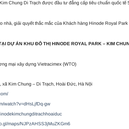
i Kim Chung Di Trạch được đầu tư đẳng cấp tiêu chuẩn quốc tế 
ao nhà, giải quyết thắc mắc của Khách hàng Hinode Royal Park
TẠI DỰ ÁN KHU ĐÔ THỊ HINODE ROYAL PARK – KIM CHU
ơng mại xây dựng Vietracimex (WTO)
 xã Kim Chung – Di Trạch, Hoài Đức, Hà Nội
com/
com/watch?v=dHsLjfDq-gw
hinodekimchungditrachhoaiduc
goo.gl/maps/NJPzAHSS3jMuZKGm6