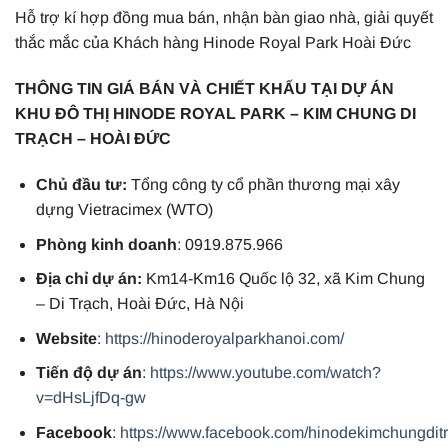
Hỗ trợ kí hợp đồng mua bán, nhận bàn giao nhà, giải quyết
thắc mắc của Khách hàng Hinode Royal Park Hoài Đức
THÔNG TIN GIÁ BÁN VÀ CHIẾT KHẤU TẠI DỰ ÁN
KHU ĐÔ THỊ HINODE ROYAL PARK – KIM CHUNG DI
TRẠCH – HOÀI ĐỨC
Chủ đầu tư:
Tổng công ty cổ phần thương mại xây
dựng Vietracimex (WTO)
Phòng kinh doanh
: 0919.875.966
Địa chỉ dự án:
Km14-Km16 Quốc lộ 32, xã Kim Chung
– Di Trạch, Hoài Đức, Hà Nội
Website
:
https://hinoderoyalparkhanoi.com/
Tiến độ dự án
:
https://www.youtube.com/watch?
v=dHsLjfDq-gw
Facebook
:
https://www.facebook.com/hinodekimchungdit