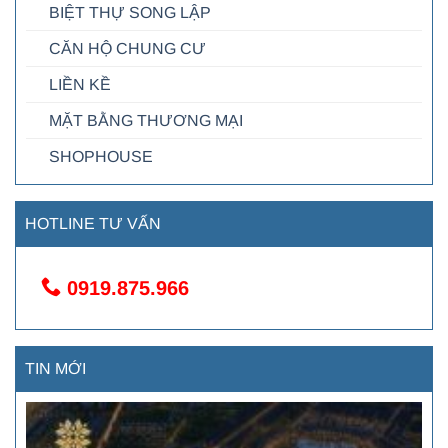
BIỆT THỰ SONG LẬP
CĂN HỘ CHUNG CƯ
LIỀN KỀ
MẶT BẰNG THƯƠNG MẠI
SHOPHOUSE
HOTLINE TƯ VẤN
0919.875.966
TIN MỚI