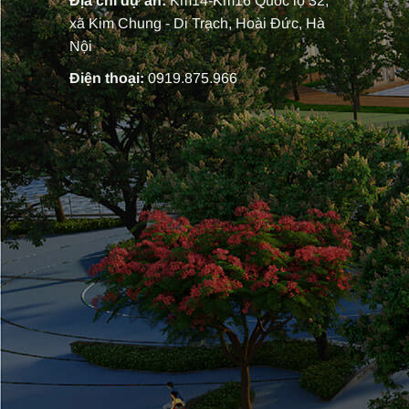
Địa chỉ dự án:
Km14-Km16 Quốc lộ 32,
xã Kim Chung - Di Trạch, Hoài Đức, Hà
Nội
Điện thoại:
0919.875.966