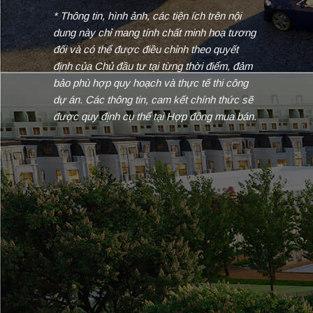
* Thông tin, hình ảnh, các tiện ích trên nội
dung này chỉ mang tính chất minh hoạ tương
đối và có thể được điều chỉnh theo quyết
định của Chủ đầu tư tại từng thời điểm, đảm
bảo phù hợp quy hoạch và thực tế thi công
dự án. Các thông tin, cam kết chính thức sẽ
được quy định cụ thể tại Hợp đồng mua bán.