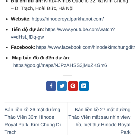
Địa chỉ dự án:
Km14-Km16 Quốc lộ 32, xã Kim Chung
– Di Trạch, Hoài Đức, Hà Nội
Website
:
https://hinoderoyalparkhanoi.com/
Tiến độ dự án
:
https://www.youtube.com/watch?
v=dHsLjfDq-gw
Facebook
:
https://www.facebook.com/hinodekimchungdit
Map bản đồ đi đến dự án
:
https://goo.gl/maps/NJPzAHSS3jMuZKGm6
Bán liền kề 26 mặt đường
Bán liền kề 27 mặt đường
Thảo Viên 30m Hinode
Thảo Viên mặt sau nhìn view
Royal Park, Kim Chung Di
hồ, biệt thự Hinode Royal
Trạch
Park