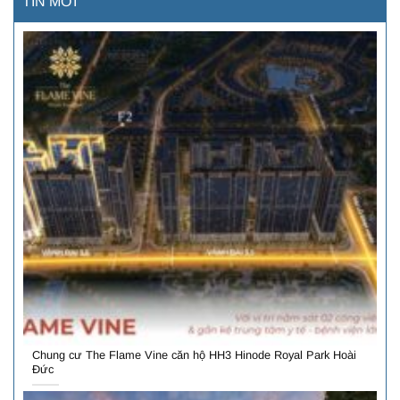
TIN MỚI
Chung cư The Flame Vine căn hộ HH3 Hinode Royal Park Hoài
Đức