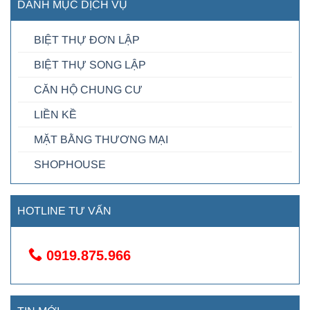
DANH MỤC DỊCH VỤ
BIỆT THỰ ĐƠN LẬP
BIỆT THỰ SONG LẬP
CĂN HỘ CHUNG CƯ
LIỀN KỀ
MẶT BẰNG THƯƠNG MẠI
SHOPHOUSE
HOTLINE TƯ VẤN
0919.875.966