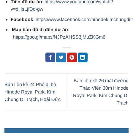
Tiến độ dự án
:
https://www.youtube.com/watch?
v=dHsLjfDq-gw
Facebook
:
https://www.facebook.com/hinodekimchungdit
Map bản đồ đi đến dự án
:
https://goo.gl/maps/NJPzAHSS3jMuZKGm6
Bán liền kề 26 mặt đường
Bán liền kề 24 Phố đi bộ
Thảo Viên 30m Hinode
Hinode Royal Park, Kim
Royal Park, Kim Chung Di
Chung Di Trạch, Hoài Đức
Trạch