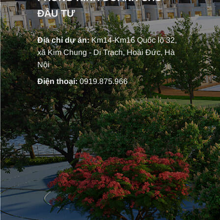
ĐẦU TƯ
Địa chỉ dự án:
Km14-Km16 Quốc lộ 32,
xã Kim Chung - Di Trạch, Hoài Đức, Hà
Nội
Điện thoại:
0919.875.966