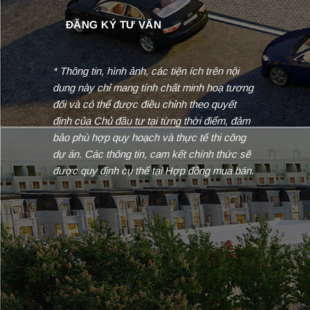
* Thông tin, hình ảnh, các tiện ích trên nội
dung này chỉ mang tính chất minh hoạ tương
đối và có thể được điều chỉnh theo quyết
định của Chủ đầu tư tại từng thời điểm, đảm
bảo phù hợp quy hoạch và thực tế thi công
dự án. Các thông tin, cam kết chính thức sẽ
được quy định cụ thể tại Hợp đồng mua bán.