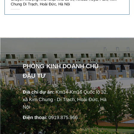
Chung Di Trạch, Hoài Đức, Hà Nội
PHÒNG KINH DOANH CHỦ
ĐẦU TƯ
Địa chỉ dự án:
Km14-Km16 Quốc lộ 32,
xã Kim Chung - Di Trạch, Hoài Đức, Hà
Nội
Điện thoại:
0919.875.966