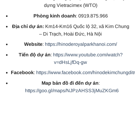
dựng Vietracimex (WTO)
Phòng kinh doanh
: 0919.875.966
Địa chỉ dự án:
Km14-Km16 Quốc lộ 32, xã Kim Chung
– Di Trạch, Hoài Đức, Hà Nội
Website
:
https://hinoderoyalparkhanoi.com/
Tiến độ dự án
:
https://www.youtube.com/watch?
v=dHsLjfDq-gw
Facebook
:
https://www.facebook.com/hinodekimchungdit
Map bản đồ đi đến dự án
:
https://goo.gl/maps/NJPzAHSS3jMuZKGm6