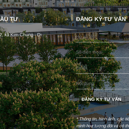
ĐẦU TƯ
ĐĂNG KÝ TƯ VẤN
, xã Kim Chung - Di
* Thông tin, hình ảnh, các t
minh hoạ tương đối và có th