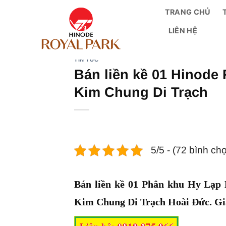
Bỏ
TRANG CHỦ
qua
LIÊN HỆ
nội
dung
TIN TỨC
Bán liền kề 01 Hinode 
Kim Chung Di Trạch
5/5 - (72 bình ch
Bán liền kề 01 Phân khu Hy Lạp 
Kim Chung Di Trạch Hoài Đức. Giá