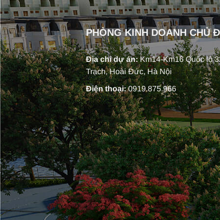
PHÒNG KINH DOANH CHỦ 
Địa chỉ dự án:
Km14-Km16 Quốc lộ 32
Trạch, Hoài Đức, Hà Nội
Điện thoại:
0919.875.966