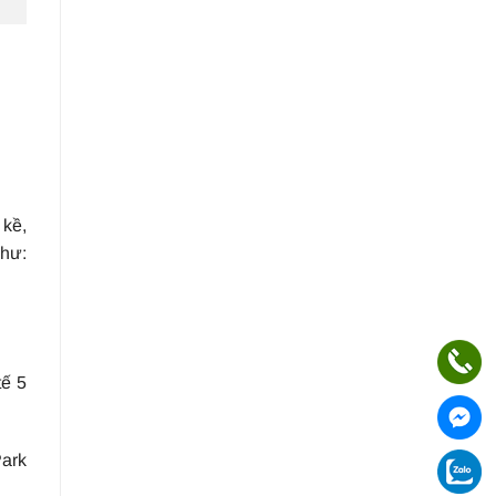
 kề,
như:
tế 5
Park