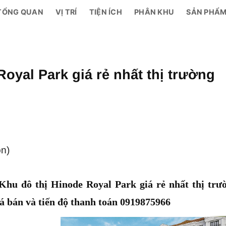
TỔNG QUAN
VỊ TRÍ
TIỆN ÍCH
PHÂN KHU
SẢN PHẨ
Royal Park giá rẻ nhất thị trường
ọn)
Khu đô thị Hinode Royal Park giá rẻ nhất thị trư
 bán và tiến độ thanh toán 0919875966