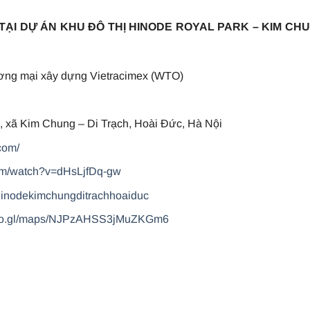
 TẠI DỰ ÁN KHU ĐÔ THỊ HINODE ROYAL PARK – KIM CH
ơng mại xây dựng Vietracimex (WTO)
 xã Kim Chung – Di Trạch, Hoài Đức, Hà Nội
com/
com/watch?v=dHsLjfDq-gw
hinodekimchungditrachhoaiduc
goo.gl/maps/NJPzAHSS3jMuZKGm6