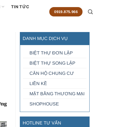
M
TIN TỨC
0919.875.966
DANH MỤC DỊCH VỤ
BIỆT THỰ ĐƠN LẬP
BIỆT THỰ SONG LẬP
CĂN HỘ CHUNG CƯ
LIỀN KỀ
MẶT BẰNG THƯƠNG MẠI
ờng
SHOPHOUSE
HOTLINE TƯ VẤN